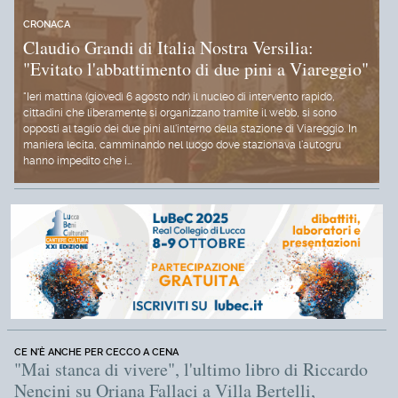
CRONACA
Claudio Grandi di Italia Nostra Versilia:
"Evitato l'abbattimento di due pini a Viareggio"
"Ieri mattina (giovedì 6 agosto ndr) il nucleo di intervento rapido,
cittadini che liberamente si organizzano tramite il webb, si sono
opposti al taglio dei due pini all'interno della stazione di Viareggio. In
maniera lecita, camminando nel luogo dove stazionava l'autogru
hanno impedito che i…
CE N'È ANCHE PER CECCO A CENA
"Mai stanca di vivere", l'ultimo libro di Riccardo
Nencini su Oriana Fallaci a Villa Bertelli,