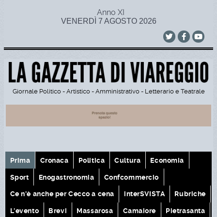
Anno XI
VENERDÌ 7 AGOSTO 2026
Giornale Politico - Artistico - Amministrativo - Letterario e Teatrale
Prima
Cronaca
Politica
Cultura
Economia
Sport
Enogastronomia
Confcommercio
Ce n'è anche per Cecco a cena
interSVISTA
Rubriche
L'evento
Brevi
Massarosa
Camaiore
Pietrasanta