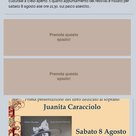
culturale a cielo aperto. Il quarto appuntamento del festival è fissato per
sabato 8 agosto alle ore 21:30, sul palco allestito…