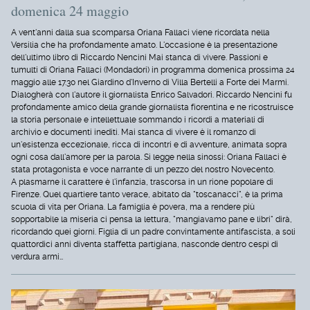
domenica 24 maggio
A vent'anni dalla sua scomparsa Oriana Fallaci viene ricordata nella
Versilia che ha profondamente amato. L'occasione è la presentazione
dell'ultimo libro di Riccardo Nencini Mai stanca di vivere. Passioni e
tumulti di Oriana Fallaci (Mondadori) in programma domenica prossima 24
maggio alle 17.30 nel Giardino d'Inverno di Villa Bertelli a Forte dei Marmi.
Dialogherà con l'autore il giornalista Enrico Salvadori. Riccardo Nencini fu
profondamente amico della grande giornalista fiorentina e ne ricostruisce
la storia personale e intellettuale sommando i ricordi a materiali di
archivio e documenti inediti. Mai stanca di vivere è il romanzo di
un'esistenza eccezionale, ricca di incontri e di avventure, animata sopra
ogni cosa dall'amore per la parola. Si legge nella sinossi: Oriana Fallaci è
stata protagonista e voce narrante di un pezzo del nostro Novecento.
A plasmarne il carattere è l'infanzia, trascorsa in un rione popolare di
Firenze. Quel quartiere tanto verace, abitato da "toscanacci", è la prima
scuola di vita per Oriana. La famiglia è povera, ma a rendere più
sopportabile la miseria ci pensa la lettura, "mangiavamo pane e libri" dirà,
ricordando quei giorni. Figlia di un padre convintamente antifascista, a soli
quattordici anni diventa staffetta partigiana, nasconde dentro cespi di
verdura armi…