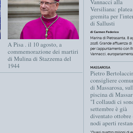
Vannacci alla
Versiliana: platea
gremita per l'inte
di Sallusti
di Carmen Federico
Marina di Pietrasanta, 8 
A Pisa . il 10 agosto, a
2026. Grande affluenza di
per l'appuntamento con R
commemorazione dei martiri
Vannacci, europarlament
di Mulina di Stazzema del
1944
MASSAROSA
Pietro Bertolaccin
consigliere comu
di Massarosa, sul
piscina di Massar
"I collaudi ci so
settembre è già
diventato ottobre 
nodi aperti resta
"Quasi quattro milioni di e