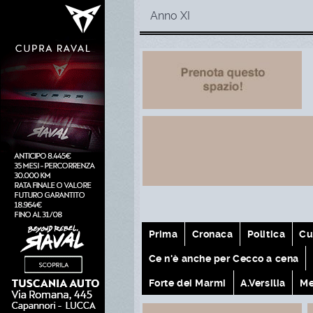
Anno XI
Prima
Cronaca
Politica
Cu
Ce n'è anche per Cecco a cena
Forte dei Marmi
A.Versilia
Me