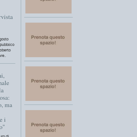
rvista
agosto
 pubblico
oberto
are…
i,
nale
la
osa:
no, ma
e i
no"
uro di