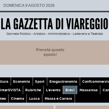
DOMENICA 9 AGOSTO 2026
Giornale Politico - Artistico - Amministrativo - Letterario e Teatrale
ltura
Economia
Sport
Enogastronomia
Confcommerci
interSVISTA
Rubriche
L'evento
Brevi
Massarosa
Cam
teo
Cinema
Lucca
Massa e Carrara