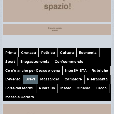
Prima
Cronaca
Politica
Cultura
Economia
Sport
Enogastronomia
Confcommercio
Ce n'è anche per Cecco a cena
interSVISTA
Rubriche
L'evento
Brevi
Massarosa
Camaiore
Pietrasanta
Forte dei Marmi
A.Versilia
Meteo
Cinema
Lucca
Massa e Carrara