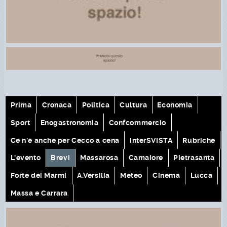
Prima
Cronaca
Politica
Cultura
Economia
Sport
Enogastronomia
Confcommercio
Ce n'è anche per Cecco a cena
interSVISTA
Rubriche
L'evento
Brevi
Massarosa
Camaiore
Pietrasanta
Forte dei Marmi
A.Versilia
Meteo
Cinema
Lucca
Massa e Carrara