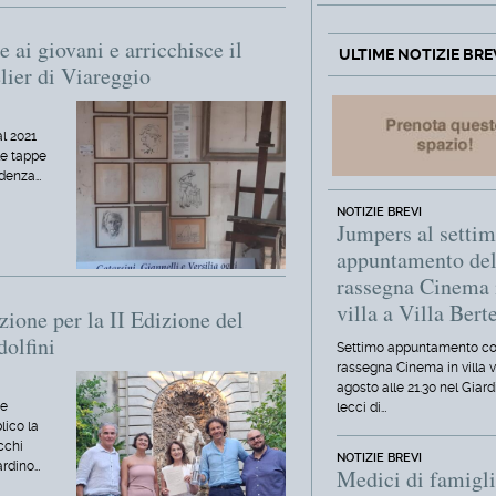
 ai giovani e arricchisce il
ULTIME NOTIZIE BRE
lier di Viareggio
al 2021
lle tappe
idenza…
NOTIZIE BREVI
Jumpers al setti
appuntamento del
rassegna Cinema 
villa a Villa Berte
ione per la II Edizione del
olfini
Settimo appuntamento co
rassegna Cinema in villa 
agosto alle 21.30 nel Giard
 e
lecci di…
lico la
cchi
NOTIZIE BREVI
ardino…
Medici di famigli