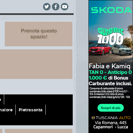
o
aiore
Pietrasanta