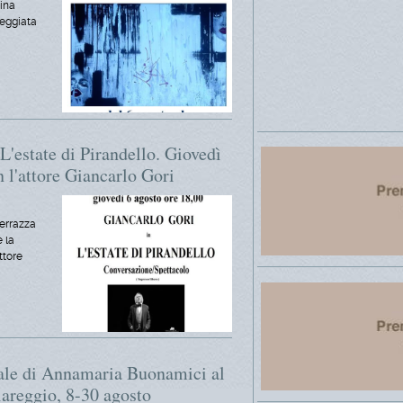
rina
seggiata
'estate di Pirandello. Giovedì
n l'attore Giancarlo Gori
terrazza
 la
ttore
nale di Annamaria Buonamici al
areggio, 8-30 agosto