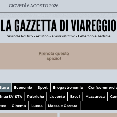
GIOVEDÌ 6 AGOSTO 2026
Giornale Politico - Artistico - Amministrativo - Letterario e Teatrale
ltura
Economia
Sport
Enogastronomia
Confcommerci
interSVISTA
Rubriche
L'evento
Brevi
Massarosa
Cam
teo
Cinema
Lucca
Massa e Carrara