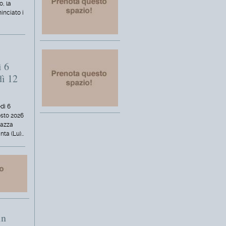
o, la
inciato i
ì 6
dì 12
dì 6
osto 2026
iazza
nta (Lu)…
in