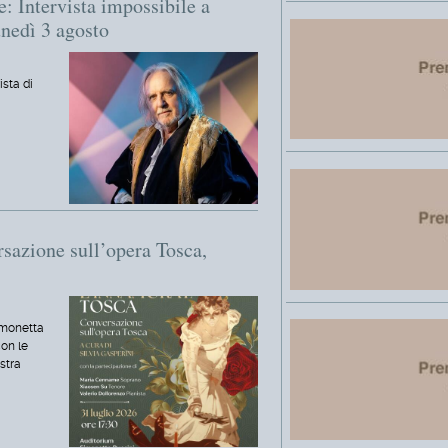
e: Intervista impossibile a
nedì 3 agosto
ista di
sazione sull’opera Tosca,
Simonetta
on le
stra