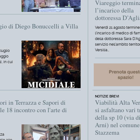
Viareggio termin
l’incarico della
dottoressa D’Agl
gio di Diego Bonuccelli a Villa
Venerdì 21 agosto termine
l'incarico di medico di fam
della dottoressa Sara D'Ag
servizio nell'ambito territo
Versilia…
luglio
aggio
, in cui
NOTIZIE BREVI
Viabilità Alta Ver
ri in Terrazza e Sapori di
si asfaltano vari t
e 18 incontro con l'arte di
della sp 10 (via d
Arni) nel comune
Stazzema
zza