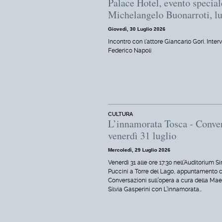
Palace Hotel, evento special
Michelangelo Buonarroti, lu
Giovedì, 30 Luglio 2026
Incontro con l'attore Giancarlo Gori. Interv
Federico Napoli
CULTURA
L’innamorata Tosca - Conver
venerdì 31 luglio
Mercoledì, 29 Luglio 2026
Venerdì 31 alle ore 17:30 nell’Auditorium 
Puccini a Torre del Lago, appuntamento c
Conversazioni sull’opera a cura della Mae
Silvia Gasperini con L’innamorata…