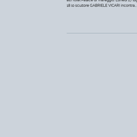
all'Hotel Palace di Viareggio. Lunedì 27 lug
18 lo scultore GABRIELE VICARI incontra…