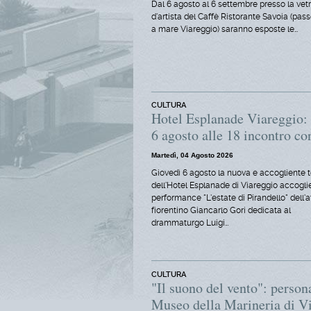
Dal 6 agosto al 6 settembre presso la vet
d'artista del Caffè Ristorante Savoia (pas
a mare Viareggio) saranno esposte le…
CULTURA
Hotel Esplanade Viareggio: L
6 agosto alle 18 incontro co
Martedì, 04 Agosto 2026
Giovedì 6 agosto la nuova e accogliente 
dell'Hotel Esplanade di Viareggio accoglie
performance "L'estate di Pirandello" dell'a
fiorentino Giancarlo Gori dedicata al
drammaturgo Luigi…
CULTURA
"Il suono del vento": perso
Museo della Marineria di Vi