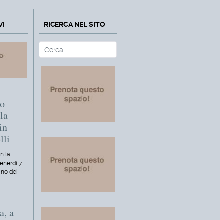
VI
RICERCA NEL SITO
Cerca
Type 2 or more characters fo
mo
la
in
lli
n la
venerdì 7
ino dei
a, a