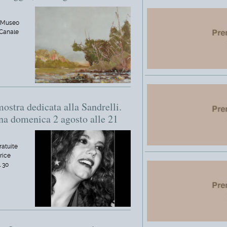
l Museo
 Canale
mostra dedicata alla Sandrelli.
na domenica 2 agosto alle 21
ratuite
trice
l 30