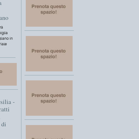
a
iano
rà
iglia
liano in
riale
silia -
ratti
i
 di