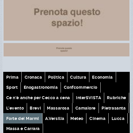
Prima
Cronaca
Politica
Cultura
Economia
Sport
Enogastronomia
Confcommercio
Ce n'è anche per Cecco a cena
interSVISTA
Rubriche
L'evento
Brevi
Massarosa
Camaiore
Pietrasanta
Forte dei Marmi
A.Versilia
Meteo
Cinema
Lucca
Massa e Carrara