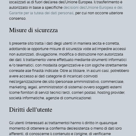
localizzati al di fuori dell'area dell'Unione Europea. Il trasferimento è
autorizzato in base a specifiche
decisioni dell'Unione Europea e del
Garante per la tutela dei dati personali
, per cui non occorre ulteriore
consenso.
Misure di sicurezza
Il presente sito tratta i dati degli utenti in maniera lecita e corretta,
adottando le opportune misure di sicurezza volte ad impedire accessi
non autorizzati, divulgazione, modifica o distruzione non autorizzata
dei dati. Il trattamento viene effettuato mediante strumenti informatici
e/o telematici, con modalità organizzative e con logiche strettamente
correlate alle finalità indicate. Oltre al titolare, in alcuni casi, potrebbero
avere accesso ai dati categorie di incaricati coinvolti
nell'organizzazione del sito (personale amministrativo, commerciale,
marketing, legali, amministratori di sistema) ovvero soggetti esterni
(come fornitori di servizi tecnici terzi, corrieri postali, hosting provider,
società informatiche, agenzie di comunicazione).
Diritti dell'utente
Gli utenti (interessati al trattamento) hanno il diritto in qualunque
momento di ottenere la conferma dell'esistenza o meno di dati loro
afferenti, di conoscerne il contenuto e l'origine, di verificarne