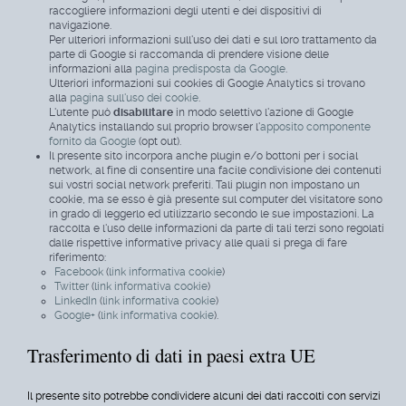
raccogliere informazioni degli utenti e dei dispositivi di
navigazione.
Per ulteriori informazioni sull'uso dei dati e sul loro trattamento da
parte di Google si raccomanda di prendere visione delle
informazioni alla
pagina predisposta da Google
.
Ulteriori informazioni sui cookies di Google Analytics si trovano
alla
pagina sull'uso dei cookie
.
L'utente può
disabilitare
in modo selettivo l'azione di Google
Analytics installando sul proprio browser l'
apposito componente
fornito da Google
(opt out).
Il presente sito incorpora anche plugin e/o bottoni per i social
network, al fine di consentire una facile condivisione dei contenuti
sui vostri social network preferiti. Tali plugin non impostano un
cookie, ma se esso è già presente sul computer del visitatore sono
in grado di leggerlo ed utilizzarlo secondo le sue impostazioni. La
raccolta e l'uso delle informazioni da parte di tali terzi sono regolati
dalle rispettive informative privacy alle quali si prega di fare
riferimento:
Facebook
(
link informativa cookie
)
Twitter
(
link informativa cookie
)
LinkedIn
(
link informativa cookie
)
Google+
(
link informativa cookie
).
Trasferimento di dati in paesi extra UE
Il presente sito potrebbe condividere alcuni dei dati raccolti con servizi