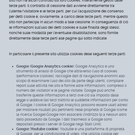
sito non ha alcun controllo sui loro cookies, interamente gestiti dalle
terze parti. Il contratto di cessione dati avviene direttamente tra
l'utente/visitatore e le terze parti, per cui l'acquisizione del consenso
per detti cookie è, ovviamente, a carico delle terze parti, mentre questo
sito non partecipa in alcun modo a tale cessione. In conseguenza di ciò
le informazioni sull'uso dei detti cookies e sulle finalità degli stessi,
nonché sulle modalità per l'eventuale disabilitazione, sono fornite
direttamente dalle terze parti alle pagine qui sotto indicate.
In particolare il presente sito utilizza cookies delle seguenti terze parti:
Google
(
Google Analytics cookie
): Google Analytics è uno
strumento di analisi di Google che attraverso l'uso di cookies
(performance cookies), raccoglie dati di navigazione anonimi allo
scopo di esaminare l'uso del sito da parte degli utenti, compilare
report sulle attività nel sito e fornire altre informazioni, compreso il
numero dei visitatori e le pagine visitate. Google può anche
trasferire queste informazioni a terzi ove ciò sia imposto dalla
legge o laddove tali terzi trattino le suddette informazioni per conto
di Google. I cookie di Google Analytics possono essere usati altresì
per mostrare risultati più pertinenti nelle proprietà di Google (come
la ricerca Google).Google non assocerà l'indirizzo Ip a nessun altro
dato posseduto da Google. I dati trasmessi a Google sono
depositati presso i server di Google negli Stati Uniti.
Google
(
Youtube cookie
). Youtube è una piattaforma di proprietà
di Google, per la condivisione di video, che utilizza cookie per