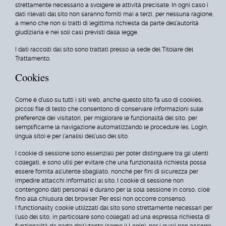
strettamente necessario a svolgere le attività precisate. In ogni caso i
dati rilevati dal sito non saranno forniti mai a terzi, per nessuna ragione,
a meno che non si tratti di legittima richiesta da parte dell'autorità
giudiziaria e nei soli casi previsti dalla legge.
I dati raccolti dal sito sono trattati presso la sede del Titolare del
Trattamento.
Cookies
Come è d'uso su tutti i siti web, anche questo sito fa uso di cookies,
piccoli file di testo che consentono di conservare informazioni sulle
preferenze dei visitatori, per migliorare le funzionalità del sito, per
semplificarne la navigazione automatizzando le procedure (es. Login,
lingua sito) e per l'analisi dell'uso del sito.
I cookie di sessione sono essenziali per poter distinguere tra gli utenti
collegati, e sono utili per evitare che una funzionalità richiesta possa
essere fornita all'utente sbagliato, nonché per fini di sicurezza per
impedire attacchi informatici al sito. I cookie di sessione non
contengono dati personali e durano per la sola sessione in corso, cioè
fino alla chiusura del browser. Per essi non occorre consenso.
I functionality cookie utilizzati dal sito sono strettamente necessari per
l'uso del sito, in particolare sono collegati ad una espressa richiesta di
funzionalità da parte dell'utente (come il Login), per i quali non occorre