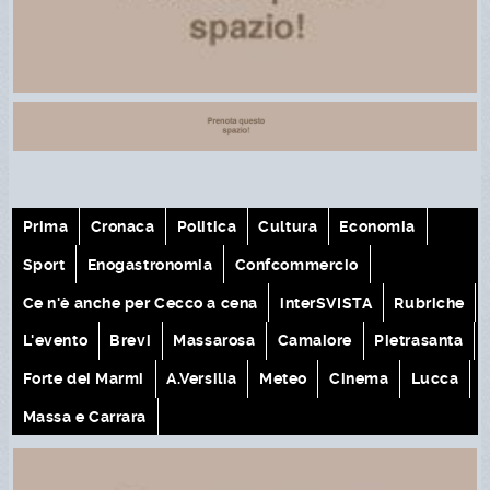
Prima
Cronaca
Politica
Cultura
Economia
Sport
Enogastronomia
Confcommercio
Ce n'è anche per Cecco a cena
interSVISTA
Rubriche
L'evento
Brevi
Massarosa
Camaiore
Pietrasanta
Forte dei Marmi
A.Versilia
Meteo
Cinema
Lucca
Massa e Carrara