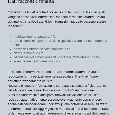
Dati raccolti e finalità
Come tutti i siti web anche il presente sito fa uso di log files nei quali
vengono conservate informazioni raccolte in maniera automatizzata
durante le visite degli utenti. Le informazioni raccolte possono essere
le seguenti:
indirizzo internet protocol (IP);
tipo di browser e parametri del dispositivo usato per connettersi al
sito;
nome dell'internet service provider (ISP);
data e orario di visita;
pagina web di provenienza del visitatore (referral) e di uscita;
eventualmente il numero di click.
Le suddette informazioni sono trattate in forma automatizzata e
raccolte in forma esclusivamente aggregata al fine di verificare il
corretto funzionamento del sito.
Nessuna di queste informazioni è correlata alla persona fisica-utente
del sito, e non ne consentono in alcun modo l'identificazione.
A fini di sicurezza (filtri antispam, firewall, rilevazione virus), i dati
registrati automaticamente possono eventualmente comprendere
anche dati personali come l'indirizzo Ip, che potrebbe essere utilizzato,
conformemente alle leggi vigenti in materia, al fine di bloccare tentativi
di danneggiamento al sito medesimo o di recare danno ad altri utenti, o