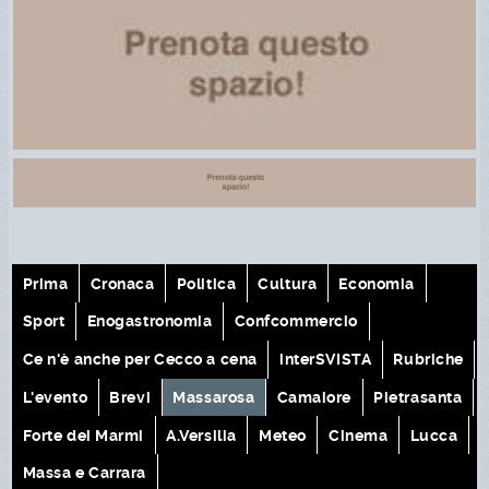
Prima
Cronaca
Politica
Cultura
Economia
Sport
Enogastronomia
Confcommercio
Ce n'è anche per Cecco a cena
interSVISTA
Rubriche
L'evento
Brevi
Massarosa
Camaiore
Pietrasanta
Forte dei Marmi
A.Versilia
Meteo
Cinema
Lucca
Massa e Carrara