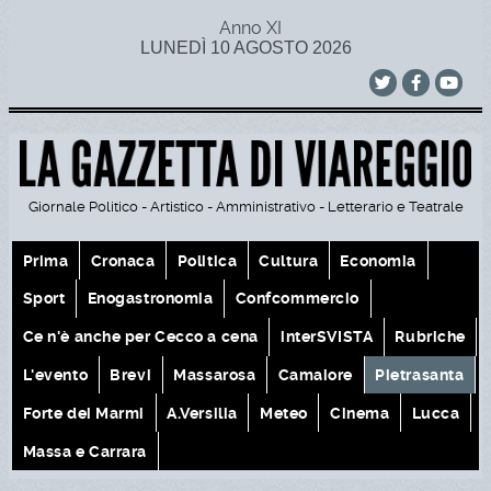
Anno XI
LUNEDÌ 10 AGOSTO 2026
Giornale Politico - Artistico - Amministrativo - Letterario e Teatrale
Prima
Cronaca
Politica
Cultura
Economia
Sport
Enogastronomia
Confcommercio
Ce n'è anche per Cecco a cena
interSVISTA
Rubriche
L'evento
Brevi
Massarosa
Camaiore
Pietrasanta
Forte dei Marmi
A.Versilia
Meteo
Cinema
Lucca
Massa e Carrara