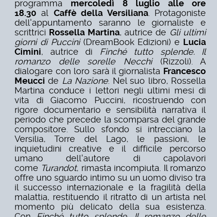
programma
mercoledì 8 luglio alle ore
18.30
al
Caffè della Versiliana
. Protagoniste
dell'appuntamento saranno le giornaliste e
scrittrici
Rossella Martina
, autrice de
Gli ultimi
giorni di Puccini
(DreamBook Edizioni) e
Lucia
Cimini
, autrice di
Finché tutto splende. Il
romanzo delle sorelle Necchi
(Rizzoli). A
dialogare con loro sarà il giornalista
Francesco
Meucci
de
La Nazione
. Nel suo libro, Rossella
Martina conduce i lettori negli ultimi mesi di
vita di Giacomo Puccini, ricostruendo con
rigore documentario e sensibilità narrativa il
periodo che precede la scomparsa del grande
compositore. Sullo sfondo si intrecciano la
Versilia, Torre del Lago, le passioni, le
inquietudini creative e il difficile percorso
umano dell'autore di capolavori
come
Turandot
, rimasta incompiuta. Il romanzo
offre uno sguardo intimo su un uomo diviso tra
il successo internazionale e la fragilità della
malattia, restituendo il ritratto di un artista nel
momento più delicato della sua esistenza.
Con
Finché tutto splende. Il romanzo delle