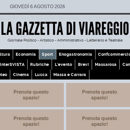
GIOVEDÌ 6 AGOSTO 2026
Giornale Politico - Artistico - Amministrativo - Letterario e Teatrale
ltura
Economia
Sport
Enogastronomia
Confcommerci
interSVISTA
Rubriche
L'evento
Brevi
Massarosa
Cam
teo
Cinema
Lucca
Massa e Carrara