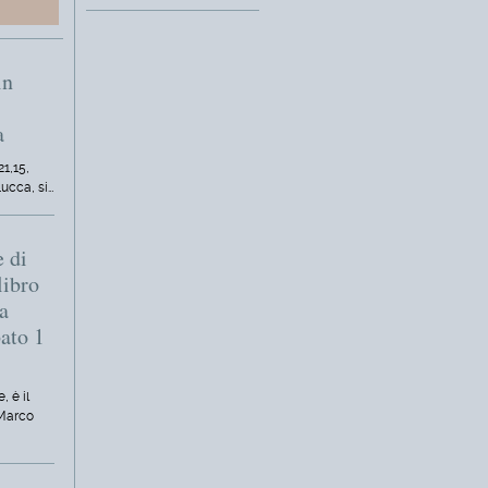
in
a
21,15,
Lucca, si…
e di
libro
a
bato 1
, è il
 Marco