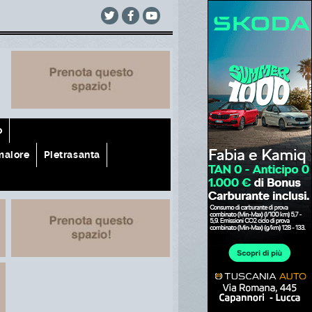
o
aiore
Pietrasanta