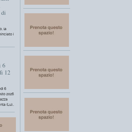
i
 di
o, la
inciato i
ì 6
dì 12
dì 6
osto 2026
iazza
nta (Lu)…