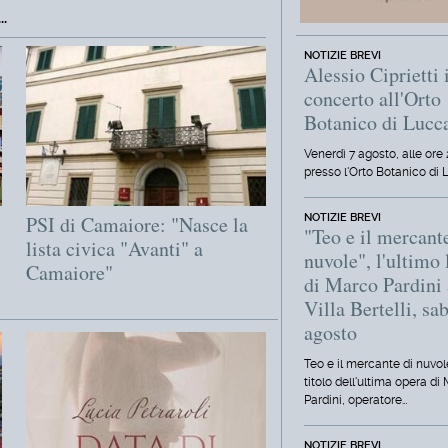
.
NOTIZIE BREVI
Alessio Ciprietti 
concerto all'Orto
Botanico di Lucc
Venerdì 7 agosto, alle ore 
presso l'Orto Botanico di 
PSI di Camaiore: "Nasce la
NOTIZIE BREVI
"Teo e il mercant
lista civica "Avanti" a
nuvole", l'ultimo 
Camaiore"
di Marco Pardini 
Villa Bertelli, sa
agosto
Teo e il mercante di nuvole
titolo dell'ultima opera di
Pardini, operatore…
NOTIZIE BREVI