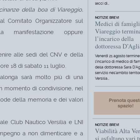
lecci di…
cinanze della boa di Viareggio
,
NOTIZIE BREVI
l Comitato Organizzatore sul
Medici di famigli
Viareggio termin
 manifestazione oppure
l’incarico della
dottoressa D’Agl
enire alle sedi del CNV e della
Venerdì 21 agosto termine
l'incarico di medico di fam
ore 18 di sabato 11 luglio.
della dottoressa Sara D'Ag
servizio nell'ambito territo
alonga sarà molto più di una
Versilia…
un momento di condivisione, nel
tode della memoria e dei valori
le Club Nautico Versilia e LNI
NOTIZIE BREVI
Viabilità Alta Ver
'impegno a non dimenticare e a
si asfaltano vari t