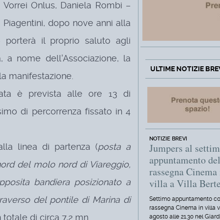
 Vorrei Onlus, Daniela Rombi –
Piagentini, dopo nove anni alla
 porterà il proprio saluto agli
rà, a nome dell'Associazione, la
ULTIME NOTIZIE BRE
la manifestazione.
ata è prevista alle ore 13 di
mo di percorrenza fissato in 4
NOTIZIE BREVI
Jumpers al setti
alla linea di partenza (
posta a
appuntamento del
nord del molo nord di Viareggio,
rassegna Cinema 
villa a Villa Berte
osita bandiera posizionato a
traverso del pontile di Marina di
Settimo appuntamento co
rassegna Cinema in villa 
n totale di circa 7,2 mn.
agosto alle 21.30 nel Giard