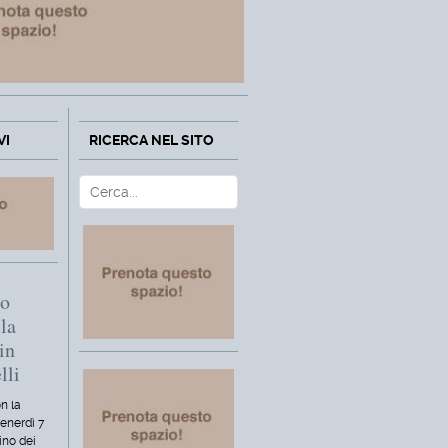
VI
RICERCA NEL SITO
Cerca
Type 2 or more characters fo
mo
la
in
lli
n la
venerdì 7
ino dei