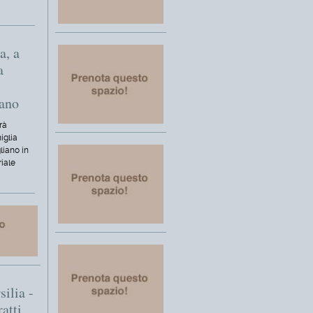
a, a
a
iano
rà
iglia
liano in
riale
silia -
ratti