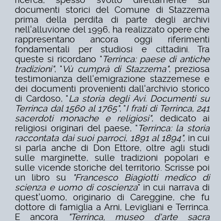
documenti storici del Comune di Stazzema
prima della perdita di parte degli archivi
nell'alluvione del 1996, ha realizzato opere che
rappresentano ancora oggi riferimenti
fondamentali per studiosi e cittadini. Tra
queste si ricordano "
Terrinca: paese di antiche
tradizioni"
, "
Vù cumprà di Stazzema"
, preziosa
testimonianza dell'emigrazione stazzemese e
dei documenti provenienti dall'archivio storico
di Cardoso, "
La storia degli Avi. Documenti su
Terrinca dal 1560 al 1765"
, "
I frati di Terrinca, 241
sacerdoti monache e religiosi"
, dedicato ai
religiosi originari del paese, "
Terrinca: la storia
raccontata dai suoi parroci, 1891 al 1894",
in cui
si parla anche di Don Ettore, oltre agli studi
sulle marginette, sulle tradizioni popolari e
sulle vicende storiche del territorio. Scrisse poi
un libro su
"Francesco Biagiotti medico di
scienza e uomo di coscienza
" in cui narrava di
quest'uomo, originario di Careggine, che fu
dottore di famiglia a Arni, Levigliani e Terrinca.
E ancora
"Terrinca, museo d'arte sacra