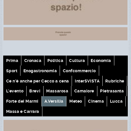
Prima
Cronaca
Politica
Cultura
Economia
Sport
Enogastronomia
Confcommercio
Ce n'è anche per Cecco a cena
interSVISTA
Rubriche
L'evento
Brevi
Massarosa
Camaiore
Pietrasanta
Forte dei Marmi
A.Versilia
Meteo
Cinema
Lucca
Massa e Carrara