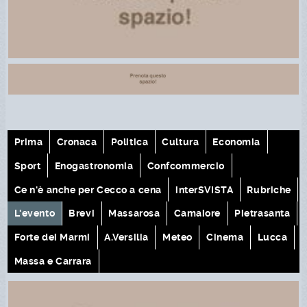
Prima
Cronaca
Politica
Cultura
Economia
Sport
Enogastronomia
Confcommercio
Ce n'è anche per Cecco a cena
interSVISTA
Rubriche
L'evento
Brevi
Massarosa
Camaiore
Pietrasanta
Forte dei Marmi
A.Versilia
Meteo
Cinema
Lucca
Massa e Carrara