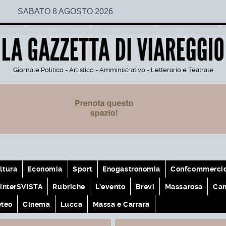
SABATO 8 AGOSTO 2026
Giornale Politico - Artistico - Amministrativo - Letterario e Teatrale
ltura
Economia
Sport
Enogastronomia
Confcommerci
interSVISTA
Rubriche
L'evento
Brevi
Massarosa
Cam
teo
Cinema
Lucca
Massa e Carrara