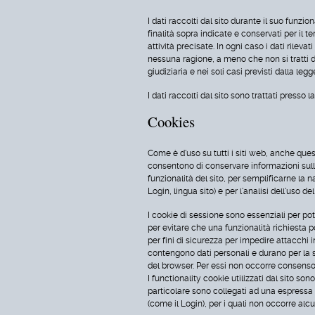
I dati raccolti dal sito durante il suo funz
finalità sopra indicate e conservati per il
attività precisate. In ogni caso i dati rilevat
nessuna ragione, a meno che non si tratti di
giudiziaria e nei soli casi previsti dalla legg
I dati raccolti dal sito sono trattati presso 
Cookies
Come è d'uso su tutti i siti web, anche quest
consentono di conservare informazioni sulle 
funzionalità del sito, per semplificarne la
Login, lingua sito) e per l'analisi dell'uso del 
I cookie di sessione sono essenziali per poter
per evitare che una funzionalità richiesta p
per fini di sicurezza per impedire attacchi i
contengono dati personali e durano per la s
del browser. Per essi non occorre consenso
I functionality cookie utilizzati dal sito son
particolare sono collegati ad una espressa r
(come il Login), per i quali non occorre al