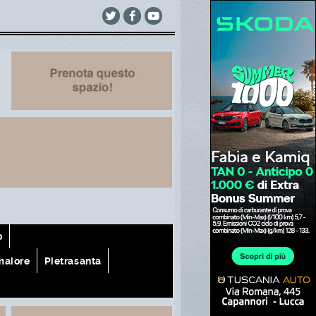
o
aiore
Pietrasanta