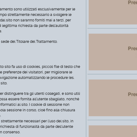
ionamento sono utilizzati esclusivamente per le
 tempo strettamente necessario a svolgere le
i dal sito non saranno forniti mai a terzi, per
 legittima richiesta da parte dell'autorità
e.
la sede del Titolare del Trattamento.
o sito fa uso di cookies, piccoli file di testo che
preferenze dei visitatori, per migliorare le
 navigazione automatizzando le procedure (es.
sito.
 distinguere tra gli utenti collegati, e sono utili
ossa essere fornita all'utente sbagliato, nonché
nformatici al sito. I cookie di sessione non
ola sessione in corso, cioè fino alla chiusura
.
o strettamente necessari per l'uso del sito, in
ichiesta di funzionalità da parte dell'utente
cun consenso.