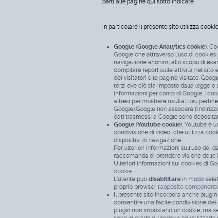
parti alle pagine qui sotto indicate.
In particolare il presente sito utilizza cooki
Google
(
Google Analytics cookie
): G
Google che attraverso l'uso di cookies 
navigazione anonimi allo scopo di esami
compilare report sulle attività nel sito
dei visitatori e le pagine visitate. Goo
terzi ove ciò sia imposto dalla legge o l
informazioni per conto di Google. I co
altresì per mostrare risultati più perti
Google).Google non assocerà l'indirizz
dati trasmessi a Google sono depositati 
Google
(
Youtube cookie
). Youtube è u
condivisione di video, che utilizza cook
dispositivi di navigazione.
Per ulteriori informazioni sull'uso dei d
raccomanda di prendere visione delle 
Ulteriori informazioni sui cookies di G
cookie
.
L'utente può
disabilitare
in modo selett
proprio browser l'
apposito componente
Il presente sito incorpora anche plugin 
consentire una facile condivisione dei c
plugin non impostano un cookie, ma se 
sono in grado di leggerlo ed utilizzarlo