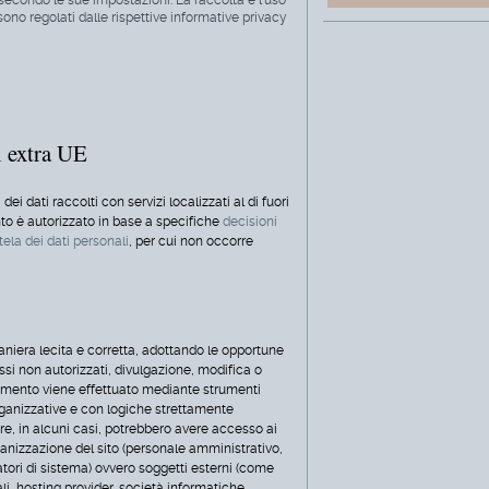
 sono regolati dalle rispettive informative privacy
i extra UE
ei dati raccolti con servizi localizzati al di fuori
nto è autorizzato in base a specifiche
decisioni
ela dei dati personali
, per cui non occorre
n maniera lecita e corretta, adottando le opportune
si non autorizzati, divulgazione, modifica o
attamento viene effettuato mediante strumenti
rganizzative e con logiche strettamente
olare, in alcuni casi, potrebbero avere accesso ai
rganizzazione del sito (personale amministrativo,
tori di sistema) ovvero soggetti esterni (come
stali, hosting provider, società informatiche,