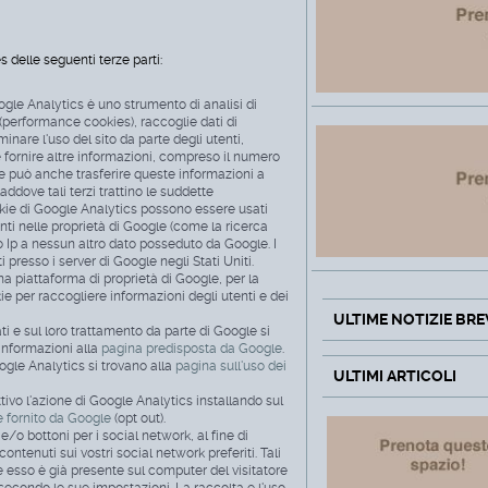
es delle seguenti terze parti:
oogle Analytics è uno strumento di analisi di
(performance cookies), raccoglie dati di
nare l'uso del sito da parte degli utenti,
 e fornire altre informazioni, compreso il numero
gle può anche trasferire queste informazioni a
addove tali terzi trattino le suddette
okie di Google Analytics possono essere usati
nenti nelle proprietà di Google (come la ricerca
o Ip a nessun altro dato posseduto da Google. I
presso i server di Google negli Stati Uniti.
na piattaforma di proprietà di Google, per la
ie per raccogliere informazioni degli utenti e dei
ULTIME NOTIZIE BRE
ati e sul loro trattamento da parte di Google si
informazioni alla
pagina predisposta da Google
.
oogle Analytics si trovano alla
pagina sull'uso dei
ULTIMI ARTICOLI
ivo l'azione di Google Analytics installando sul
 fornito da Google
(opt out).
e/o bottoni per i social network, al fine di
ontenuti sui vostri social network preferiti. Tali
esso è già presente sul computer del visitatore
 secondo le sue impostazioni. La raccolta e l'uso