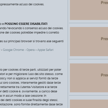
 espressamente all'uso dei cookies.
to e
POSSONO ESSERE DISABILITATI
utando/revocando il consenso all'uso dei cookies.
one dei cookies potrebbe impedire il corretto
ies sui principali browser si trovano alle seguenti
r
-
Google Chrome
-
Opera
-
Apple Safari
 per cookies di terze parti, utilizzati per poter
itatori e per migliorare l'uso del sito stesso, come
olicy non si applica ai servizi forniti da terze
ui loro cookies, interamente gestiti dalle terze
irettamente tra l'utente/visitatore e le terze
er detti cookie è, ovviamente, a carico delle
pa in alcun modo a tale cessione. In
ei detti cookies e sulle finalità degli stessi,
ilitazione, sono fornite direttamente dalle terze