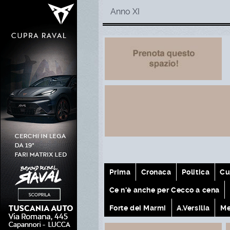
Anno XI
Prima
Cronaca
Politica
Cu
Ce n'è anche per Cecco a cena
Forte dei Marmi
A.Versilia
Me