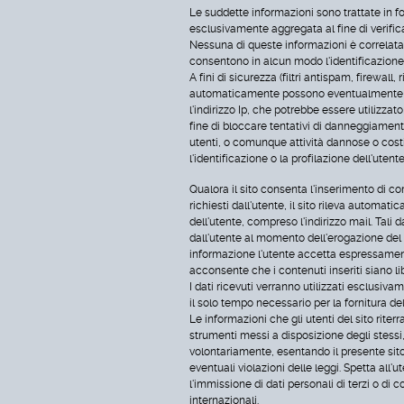
Le suddette informazioni sono trattate in 
esclusivamente aggregata al fine di verifica
Nessuna di queste informazioni è correlata 
consentono in alcun modo l'identificazione
A fini di sicurezza (filtri antispam, firewall, r
automaticamente possono eventualmente 
l'indirizzo Ip, che potrebbe essere utilizzat
fine di bloccare tentativi di danneggiament
utenti, o comunque attività dannose o costit
l'identificazione o la profilazione dell'utente
Qualora il sito consenta l'inserimento di co
richiesti dall'utente, il sito rileva automati
dell'utente, compreso l'indirizzo mail. Tali 
dall'utente al momento dell'erogazione del
informazione l'utente accetta espressamente
acconsente che i contenuti inseriti siano li
I dati ricevuti verranno utilizzati esclusiva
il solo tempo necessario per la fornitura del
Le informazioni che gli utenti del sito riterr
strumenti messi a disposizione degli stess
volontariamente, esentando il presente sito
eventuali violazioni delle leggi. Spetta all'u
l'immissione di dati personali di terzi o di 
internazionali.