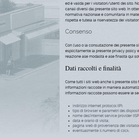
ed è valida per i visitatori/utenti del sito. 
canali diversi dal presente sito web. In ott
normativa nazionale e comunitaria in materia
rispetta e tutela la riservatezza dei visitatori
Consenso
Con l'uso o la consultazione del presente sit
esplicitamente la presente privacy policy e
relazione alle modalità e alle finalità qui so
Dati raccolti e finalità
Come tutti i siti web anche il presente sito
informazioni raccolte in maniera automatizza
informazioni raccolte possono essere le se
indirizzo internet protocol (IP);
tipo di browser e parametri del disposit
nome dell'internet service provider (ISP)
data e orario di visita;
pagina web di provenienza del visitatore 
eventualmente il numero di click.