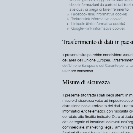
delle informazioni da parte di tali terzi
alle quali si prega di fare riferimento:
Facebook
(
link informativa cookie
)
Twitter
(
link informativa cookie
)
LinkedIn
(
link informativa cookie
)
Google+
(
link informativa cookie
).
Trasferimento di dati in paes
Il presente sito potrebbe condividere alcuni d
dell'area dell'Unione Europea. Il trasferime
dell'Unione Europea e del Garante per la tut
ulteriore consenso.
Misure di sicurezza
Il presente sito tratta i dati degli utenti i
misure di sicurezza volte ad impedire acces
distruzione non autorizzata dei dati. Il tr
informatici e/o telematici, con modalità o
correlate alle finalità indicate. Oltre al tit
dati categorie di incaricati coinvolti nell'o
commerciale, marketing, legali, amministra
fornitori di servizi tecnici terzi, corrieri po