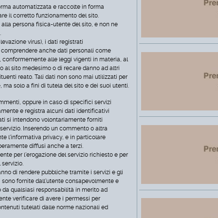
forma automatizzata e raccolte in forma
re il corretto funzionamento del sito.
alla persona fisica-utente del sito, e non ne
.
ilevazione virus), i dati registrati
comprendere anche dati personali come
o, conformemente alle leggi vigenti in materia, al
o al sito medesimo o di recare danno ad altri
uenti reato. Tali dati non sono mai utilizzati per
, ma solo a fini di tutela del sito e dei suoi utenti.
mmenti, oppure in caso di specifici servizi
camente e registra alcuni dati identificativi
dati si intendono volontariamente forniti
 servizio. Inserendo un commento o altra
 l'informativa privacy, e in particolare
beramente diffusi anche a terzi.
mente per l'erogazione del servizio richiesto e per
 servizio.
anno di rendere pubbliche tramite i servizi e gli
i, sono fornite dall'utente consapevolmente e
 da qualsiasi responsabilità in merito ad
tente verificare di avere i permessi per
contenuti tutelati dalle norme nazionali ed