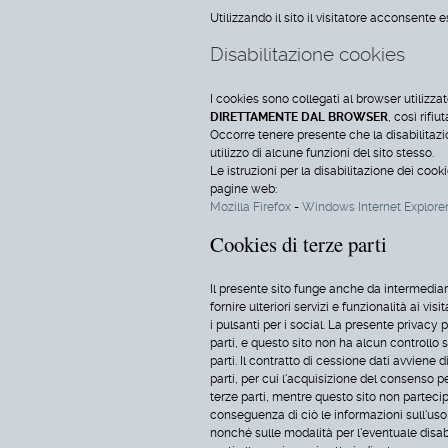
Utilizzando il sito il visitatore acconsente
Disabilitazione cookies
I cookies sono collegati al browser utilizza
DIRETTAMENTE DAL BROWSER
, così rifi
Occorre tenere presente che la disabilitazi
utilizzo di alcune funzioni del sito stesso.
Le istruzioni per la disabilitazione dei cook
pagine web:
Mozilla Firefox
-
Windows Internet Explore
Cookies di terze parti
Il presente sito funge anche da intermediario
fornire ulteriori servizi e funzionalità ai vis
i pulsanti per i social. La presente privacy p
parti, e questo sito non ha alcun controllo s
parti. Il contratto di cessione dati avviene d
parti, per cui l'acquisizione del consenso p
terze parti, mentre questo sito non parteci
conseguenza di ciò le informazioni sull'uso d
nonché sulle modalità per l'eventuale disab