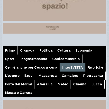
Prima
Cronaca
Politica
Cultura
Economia
Sport
Enogastronomia
Confcommercio
Ce n'è anche per Cecco a cena
interSVISTA
Rubriche
L'evento
Brevi
Massarosa
Camaiore
Pietrasanta
Forte dei Marmi
A.Versilia
Meteo
Cinema
Lucca
Massa e Carrara