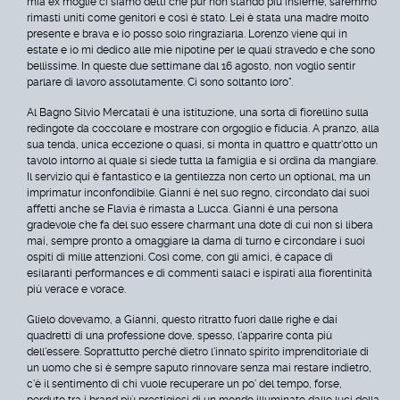
mia ex moglie ci siamo detti che pur non stando più insieme, saremmo
rimasti uniti come genitori e così è stato. Lei è stata una madre molto
presente e brava e io posso solo ringraziarla. Lorenzo viene qui in
estate e io mi dedico alle mie nipotine per le quali stravedo e che sono
bellissime. In queste due settimane dal 16 agosto, non voglio sentir
parlare di lavoro assolutamente. Ci sono soltanto loro".
Al Bagno Silvio Mercatali è una istituzione, una sorta di fiorellino sulla
redingote da coccolare e mostrare con orgoglio e fiducia. A pranzo, alla
sua tenda, unica eccezione o quasi, si monta in quattro e quattr'otto un
tavolo intorno al quale si siede tutta la famiglia e si ordina da mangiare.
Il servizio qui è fantastico e la gentilezza non certo un optional, ma un
imprimatur inconfondibile. Gianni è nel suo regno, circondato dai suoi
affetti anche se Flavia è rimasta a Lucca. Gianni è una persona
gradevole che fa del suo essere charmant una dote di cui non si libera
mai, sempre pronto a omaggiare la dama di turno e circondare i suoi
ospiti di mille attenzioni. Così come, con gli amici, è capace di
esilaranti performances e di commenti salaci e ispirati alla fiorentinità
più verace e vorace.
Glielo dovevamo, a Gianni, questo ritratto fuori dalle righe e dai
quadretti di una professione dove, spesso, l'apparire conta più
dell'essere. Soprattutto perché dietro l'innato spirito imprenditoriale di
un uomo che si è sempre saputo rinnovare senza mai restare indietro,
c'è il sentimento di chi vuole recuperare un po' del tempo, forse,
perduto tra i brand più prestigiosi di un mondo illuminato dalle luci della