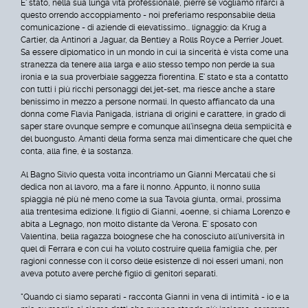
E' stato, nella sua lunga vita professionale, pierre se vogliamo rifarci a
questo orrendo accoppiamento - noi preferiamo responsabile della
comunicazione - di aziende di elevatissimo... lignaggio: da Krug a
Cartier, da Antinori a Jaguar, da Bentley a Rolls Royce a Perrier Jouet.
Sa essere diplomatico in un mondo in cui la sincerità è vista come una
stranezza da tenere alla larga e allo stesso tempo non perde la sua
ironia e la sua proverbiale saggezza fiorentina. E' stato e sta a contatto
con tutti i più ricchi personaggi del jet-set, ma riesce anche a stare
benissimo in mezzo a persone normali. In questo affiancato da una
donna come Flavia Panigada, istriana di origini e carattere, in grado di
saper stare ovunque sempre e comunque all'insegna della semplicità e
del buongusto. Amanti della forma senza mai dimenticare che quel che
conta, alla fine, è la sostanza.
Al Bagno Silvio questa volta incontriamo un Gianni Mercatali che si
dedica non al lavoro, ma a fare il nonno. Appunto, il nonno sulla
spiaggia né più né meno come la sua Tavola giunta, ormai, prossima
alla trentesima edizione. Il figlio di Gianni, 40enne, si chiama Lorenzo e
abita a Legnago, non molto distante da Verona. E' sposato con
Valentina, bella ragazza bolognese che ha conosciuto all'università in
quel di Ferrara e con cui ha voluto costruire quella famiglia che, per
ragioni connesse con il corso delle esistenze di noi esseri umani, non
aveva potuto avere perché figlio di genitori separati.
"Quando ci siamo separati - racconta Gianni in vena di intimità - io e la