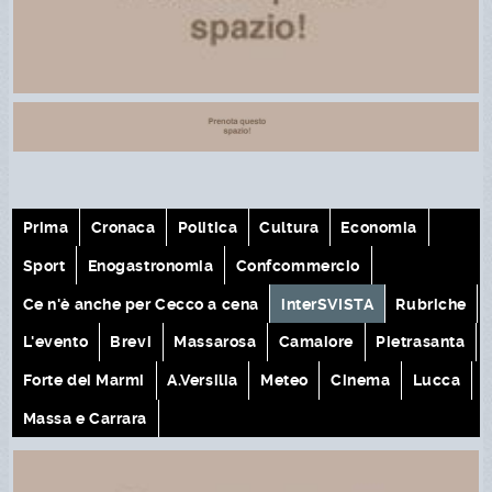
Prima
Cronaca
Politica
Cultura
Economia
Sport
Enogastronomia
Confcommercio
Ce n'è anche per Cecco a cena
interSVISTA
Rubriche
L'evento
Brevi
Massarosa
Camaiore
Pietrasanta
Forte dei Marmi
A.Versilia
Meteo
Cinema
Lucca
Massa e Carrara