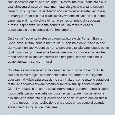
Non sappiamo quanti anni ha, oggi, il Nostro, ma qualunque età sia la
sua, dimostra di essere molto, ma molto più giovane di tanti colleghi
parecchio più giovani di lui. Merito non certo dell'anagrafe, sempre e
comunque impietoso, ma di un savoir vivre che, in italiano si direbbe
saper stare al mondo che altri non è se non un misto di saggezza,
furbizia, esperienza, umanità condite da una robusta dose di
perspicacia e conoscenza dell'animo umano.
Da 67 anni frequenta lo stesso bagno sul litorale del Forte, il Bagno
Silvio, dove si ritira, puntualmente, dal 16 agosto e dove, fino alla fine
del mese, non vuol vedere se non le persone a lui più care, quelle per le
quali non cura gli interessi né l'immagine, ma coccola e ama perché
fanno parte della sua vita privata che ben pochi conoscono e nella
quale altrettanti sono ammessi.
Noi che Gianni conosciamo da quasi trent'anni o giù di lì e con lui la
sua bellissima moglie, affascinante e intuitiva oltreché intelligente,
quest'anni di (dis)grazia 2021 siamo stati invitati, come tutte le estati del
resto, ad andarlo a trovare proprio durante la sua splendid isolation.
Gianni Mercatali è un uomo al cui interno cova, perennemente, il sacro
fuoco della passione e della curiosità senza il quale, non ce ne vorrà,
alla sua veneranda età si guarderebbe bene dal lavorare con gli stessi
ritmi, la medesima partecipazione e lo stesso entusiasmo di quando
era un neofita o quasi del mestiere.