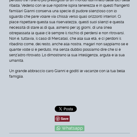
ribalta. Vederlo con le sue nipotine ispira tenerezza e in questi frangenti
familiari Gianni conserva una specie di pudore silenzioso con lo
sguardo che pare volare via chissà verso quali orizzonti interiori. Ci
piace rispettare questa sua riservatezza, questi suoi silenzi e questa
necessità di stare al di qua, almeno per 15 giorni, di una linea
oltrepassata la quale c'è sempre il rischio di perdersi e non ritrovarsi.
Non è, tuttavia, il caso di Mercatali, che alla sua età, e ci perdoni il
ribadirlo come, del resto, anche alla nostra, magari non sappiamo se e
quante volte si è perduto, ma senza dubbio possiamo dire che si è
senz'altro ritrovato. Lo dimostrano la sua intelligenza, arguta e la sua
umanità.
Un grande abbraccio caro Gianni e goditi le vacanze con la tua bella
famiglia.
Save
Whatsapp