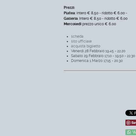
Prezzi:
Platea
: intero € 8,50 - ridotto € 6,00 -
Galleria
: Intero € 8,50 - ridotto € 6,00
Mercoledì
prezzo unico € 6,00
scheda
sito ufficiale
acquista biglietto
Venerdì 28 Febbraio 19.45 - 22.20
Sabato 29 Febbraio 17.10 - 19.50 - 22.30
Domenica 1 Marzo 17.15 - 20.30
Sa
W