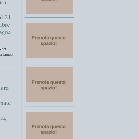
ura
al 21
embre
segna
irio
a lunedì
iera
rnate
ta,