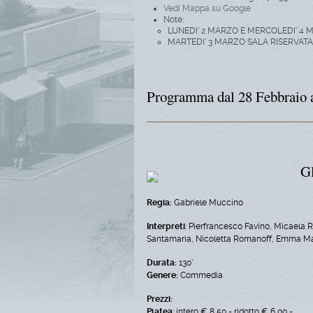
Vedi Mappa su Google
Note:
LUNEDI' 2 MARZO E MERCOLEDI' 4 
MARTEDI' 3 MARZO SALA RISERVAT
Programma dal 28 Febbraio
Gl
Regia:
Gabriele Muccino
Interpreti
: Pierfrancesco Favino, Micaela 
Santamaria, Nicoletta Romanoff, Emma Mar
Durata:
130'
Genere:
Commedia
Prezzi:
Platea
: intero € 8,50 - ridotto € 6,00 -