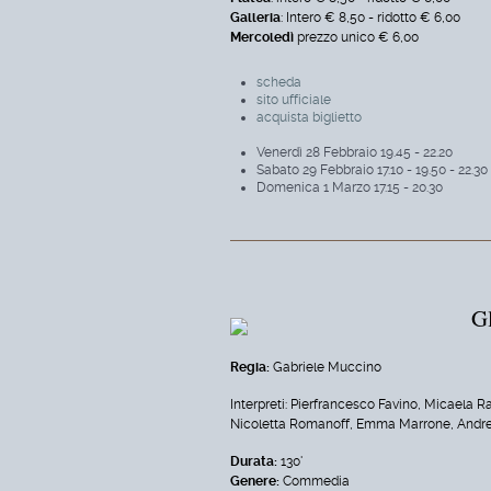
Galleria
: Intero € 8,50 - ridotto € 6,00
Mercoledì
prezzo unico € 6,00
scheda
sito ufficiale
acquista biglietto
Venerdì 28 Febbraio 19.45 - 22.20
Sabato 29 Febbraio 17.10 - 19.50 - 22.30
Domenica 1 Marzo 17.15 - 20.30
Gl
Regia:
Gabriele Muccino
Interpreti: Pierfrancesco Favino, Micaela R
Nicoletta Romanoff, Emma Marrone, Andrea
Durata:
130'
Genere:
Commedia