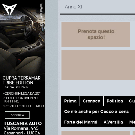
Anno XI
Prima
Cronaca
Politica
Cu
Ce n'è anche per Cecco a cena
Forte dei Marmi
A.Versilia
Me