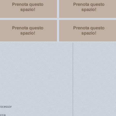
rocessor
Lucca