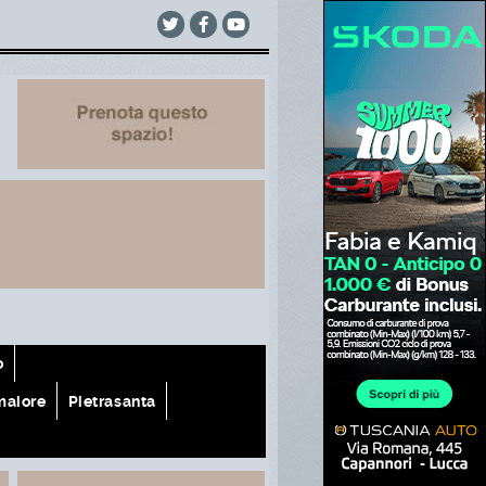
o
aiore
Pietrasanta