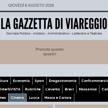
GIOVEDÌ 6 AGOSTO 2026
Giornale Politico - Artistico - Amministrativo - Letterario e Teatrale
ltura
Economia
Sport
Enogastronomia
Confcommerci
interSVISTA
Rubriche
L'evento
Brevi
Massarosa
Cam
teo
Cinema
Lucca
Massa e Carrara