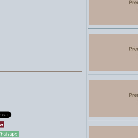
ve
hatsapp