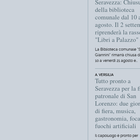
Seravezza: Chius
della biblioteca
comunale dal 10 
agosto. Il 2 sett
riprenderà la ras
"Libri a Palazzo"
La Biblioteca comunale "S
Giannini" rimarrà chiusa d
10 a venerdì 21 agosto e…
A. VERSILIA
Tutto pronto a
Seravezza per la f
patronale di San
Lorenzo: due gio
di fiera, musica,
gastronomia, foca
fuochi artificiali
Il capoluogo è pronto per