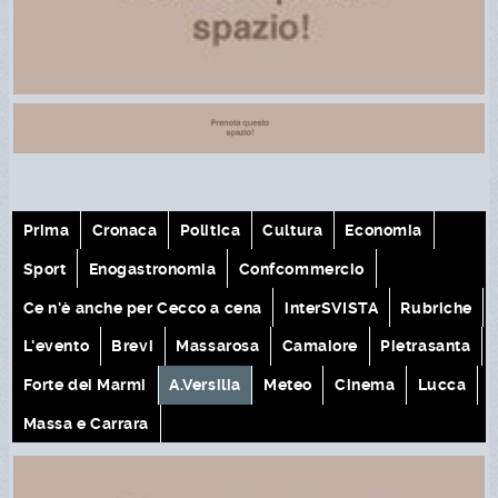
Prima
Cronaca
Politica
Cultura
Economia
Sport
Enogastronomia
Confcommercio
Ce n'è anche per Cecco a cena
interSVISTA
Rubriche
L'evento
Brevi
Massarosa
Camaiore
Pietrasanta
Forte dei Marmi
A.Versilia
Meteo
Cinema
Lucca
Massa e Carrara