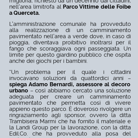
miglioria, richiesto da un decennio dai cittadini,
nell'area limitrofa al
Parco Vittime delle Foibe
a Querceta.
L'amministrazione comunale ha provveduto
alla realizzazione di un camminamento
pavimentato nell'area a verde dove, in caso di
pioggia, diventava proibitivo inoltrarsi per il
fango che scoraggiava ogni passeggiata. Un
limite per questo giardino pubblico che ospita
anche dei giochi per i bambini.
“Un problema per il quale i cittadini
invocavano soluzioni da quattordici anni –
spiega Adamo Bernardi, assessore al decoro
urbano
– così abbiamo cercato una soluzione
adeguata per creare un camminamento
pavimentato che permetta così di vivere
appieno questo parco. È doveroso rivolgere un
ringraziamento agli sponsor, ovvero la ditta
Trambisera Marmi che ha fornito il materiale e
la Landi Group per la lavorazione, con la ditta
Edil.Co. che ha provveduto alla posa del