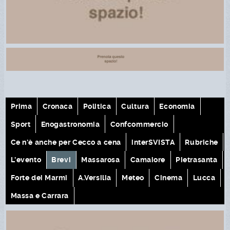
Prima
Cronaca
Politica
Cultura
Economia
Sport
Enogastronomia
Confcommercio
Ce n'è anche per Cecco a cena
interSVISTA
Rubriche
L'evento
Brevi
Massarosa
Camaiore
Pietrasanta
Forte dei Marmi
A.Versilia
Meteo
Cinema
Lucca
Massa e Carrara