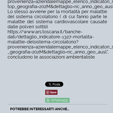
provenienza=aziendalemappe_elenco_indicatori_s
top_geografia=202M&dettagl
io=ric_anno_geo_ausl
Lo stesso avviene per la mortalità per malattie
del sistema circolatorio ( di cui fanno
parte le
malattie del sistema cardiovascolare causate
dalle polveri sottili)
https://www.ars.toscana.it/banche-
dati/dettaglio_indicatore-1327-mortalita-
malattie-delsistema-
circolatorio?
provenienza=aziendalemappe_elenco_indicatori_s
_geografia=202M&dettagl
io=ric_anno_geo_ausl",
concludono le associazioni ambientaliste.
Save
Whatsapp
POTREBBE INTERESSARTI ANCHE...