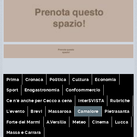
Prima
Cronaca
Politica
Cultura
Economia
Sport
Enogastronomia
Confcommercio
Ce n'è anche per Cecco a cena
interSVISTA
Rubriche
L'evento
Brevi
Massarosa
Camaiore
Pietrasanta
Forte dei Marmi
A.Versilia
Meteo
Cinema
Lucca
Massa e Carrara