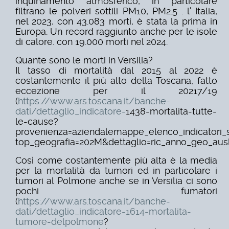
inquinamento atmosferico, in particolare
filtrano
le polveri sottili PM10, PM2.5 . l' Italia,
nel 2023, con 43.083 morti, è stata la prima in
Europa. Un record raggiunto anche per le isole
di calore. con 19.000 morti nel 2024.
Quante sono le morti in Versilia?
Il tasso di mortalità dal 2015 al 2022 è
costantemente il più alto della Toscana, fatto
eccezione per il 20217/19
(
https://www.ars.toscana.it/banche-
dati/dettaglio_indicatore-
1438-mortalita-tutte-
le-cause?
provenienza=aziendalemappe_elenco_indicatori_s
top_geografia=202M&dettagl
io=ric_anno_geo_ausl
Così come costantemente più alta è la media
per la mortalità da
tumori ed in particolare i
tumori al Polmone anche se in Versilia ci sono
pochi fumatori
(
https://www.ars.toscana.it/banche-
dati/dettaglio_indicatore-1614-mortalita-
tumore-delpolmone
?