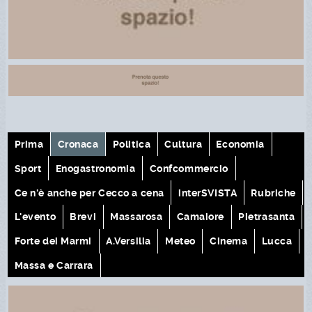
Prima
Cronaca
Politica
Cultura
Economia
Sport
Enogastronomia
Confcommercio
Ce n'è anche per Cecco a cena
interSVISTA
Rubriche
L'evento
Brevi
Massarosa
Camaiore
Pietrasanta
Forte dei Marmi
A.Versilia
Meteo
Cinema
Lucca
Massa e Carrara