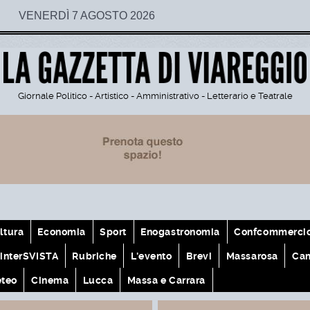
VENERDÌ 7 AGOSTO 2026
Giornale Politico - Artistico - Amministrativo - Letterario e Teatrale
ltura
Economia
Sport
Enogastronomia
Confcommerci
interSVISTA
Rubriche
L'evento
Brevi
Massarosa
Cam
teo
Cinema
Lucca
Massa e Carrara