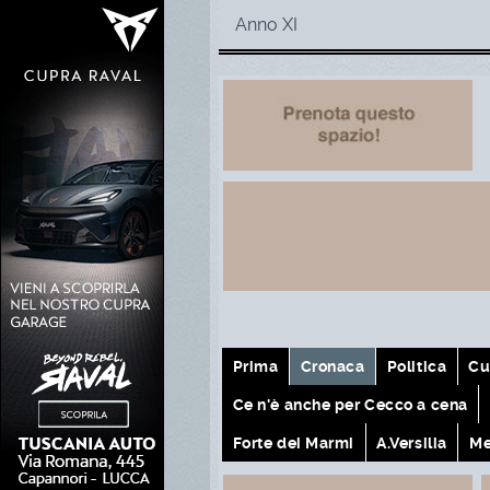
Anno XI
Prima
Cronaca
Politica
Cu
Ce n'è anche per Cecco a cena
Forte dei Marmi
A.Versilia
Me