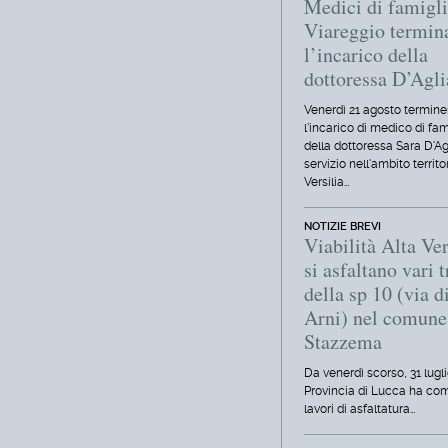
Medici di famigli
Viareggio termin
l’incarico della
dottoressa D’Agl
Venerdì 21 agosto termine
l'incarico di medico di fam
della dottoressa Sara D'Ag
servizio nell'ambito territo
Versilia…
NOTIZIE BREVI
Viabilità Alta Ver
si asfaltano vari t
della sp 10 (via d
Arni) nel comune
Stazzema
Da venerdì scorso, 31 lugli
Provincia di Lucca ha com
lavori di asfaltatura…