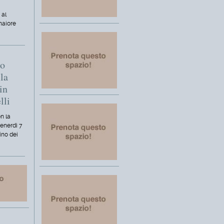
 al
maiore
mo
la
in
lli
n la
venerdì 7
ino dei