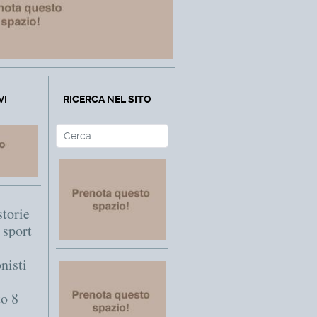
VI
RICERCA NEL SITO
Cerca
Type 2 or more characters fo
storie
o sport
nisti
to 8