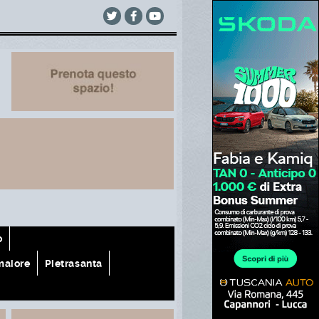
o
aiore
Pietrasanta