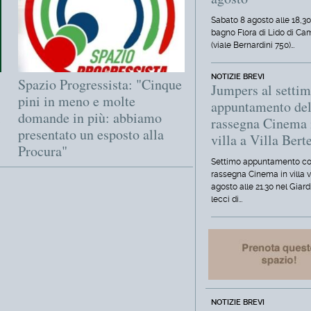
Sabato 8 agosto alle 18,30
bagno Flora di Lido di Ca
(viale Bernardini 750)…
NOTIZIE BREVI
Spazio Progressista: "Cinque
Jumpers al setti
pini in meno e molte
appuntamento del
i
domande in più: abbiamo
rassegna Cinema 
presentato un esposto alla
villa a Villa Berte
Procura"
Settimo appuntamento co
rassegna Cinema in villa 
agosto alle 21.30 nel Giard
lecci di…
NOTIZIE BREVI