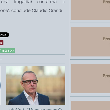
o una tragedia) conferma la
zione", conclude Claudio Grandi.
ve
hatsapp
.
LidoCult, "Donne e potere":