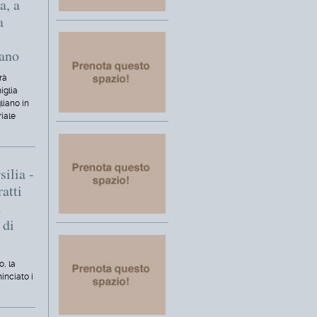
a, a
a
iano
rà
iglia
liano in
riale
silia -
ratti
i
 di
o, la
inciato i