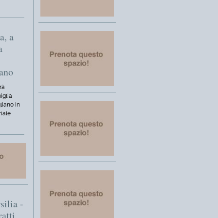
a, a
a
iano
rà
iglia
liano in
riale
silia -
ratti