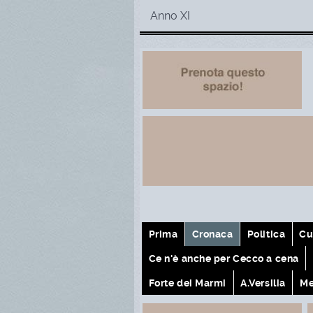
Anno XI
Prima
Cronaca
Politica
Cu
Ce n'è anche per Cecco a cena
Forte dei Marmi
A.Versilia
Me