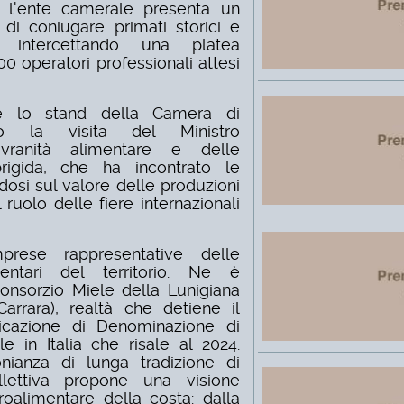
 l'ente camerale presenta un
di coniugare primati storici e
 intercettando una platea
00 operatori professionali attesi
ne lo stand della Camera di
o la visita del Ministro
Sovranità alimentare e delle
rigida, che ha incontrato le
osi sul valore delle produzioni
 ruolo delle fiere internazionali
mprese rappresentative delle
imentari del territorio. Ne è
onsorzio Miele della Lunigiana
arrara), realtà che detiene il
ficazione di Denominazione di
le in Italia che risale al 2024.
ianza di lunga tradizione di
llettiva propone una visione
oalimentare della costa: dalla