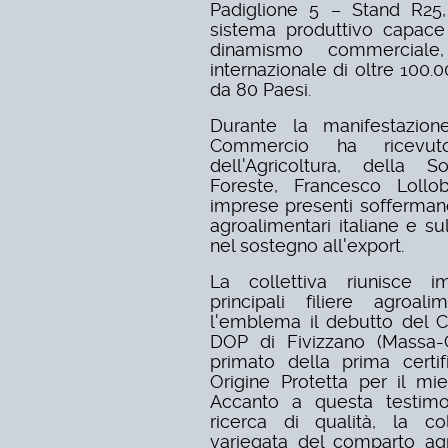
Padiglione 5 – Stand R25,
sistema produttivo capace 
dinamismo commerciale,
internazionale di oltre 100.0
da 80 Paesi.
Durante la manifestazio
Commercio ha ricevut
dell'Agricoltura, della 
Foreste,
Francesco Lollob
imprese presenti soffermand
agroalimentari italiane e sul
nel sostegno all'export.
La collettiva riunisce i
principali filiere agroal
l'emblema il debutto del C
DOP di Fivizzano (Massa-C
primato della prima certi
Origine Protetta per il mie
Accanto a questa testimon
ricerca di qualità, la co
variegata del comparto agr