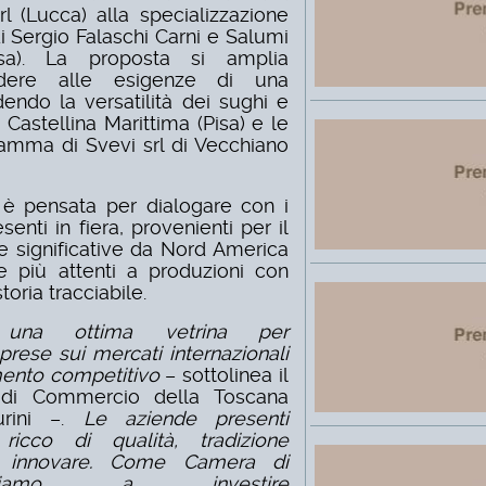
srl (Lucca)
alla specializzazione
di
Sergio Falaschi Carni e Salumi
sa). La proposta si amplia
ndere alle esigenze di una
dendo la versatilità dei sughi e
 Castellina Marittima (Pisa) e le
 gamma di Svevi srl di Vecchiano
è pensata per dialogare con i
senti in fiera, provenienti per il
e significative da Nord America
e più attenti a produzioni con
toria tracciabile.
a una ottima vetrina per
rese sui mercati internazionali
mento competitivo
– sottolinea il
 di Commercio della Toscana
urini –.
Le aziende presenti
ricco di qualità, tradizione
i innovare. Come Camera di
nuiamo a investire