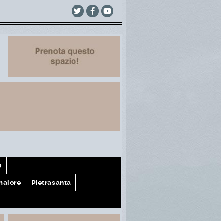
o
aiore
Pietrasanta