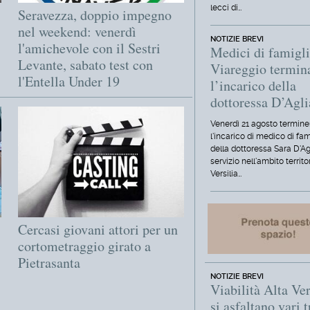
lecci di…
Seravezza, doppio impegno
nel weekend: venerdì
NOTIZIE BREVI
l'amichevole con il Sestri
Medici di famigli
Levante, sabato test con
Viareggio termin
l'Entella Under 19
l’incarico della
dottoressa D’Agl
Venerdì 21 agosto termine
l'incarico di medico di fam
della dottoressa Sara D'Ag
servizio nell'ambito territo
Versilia…
Cercasi giovani attori per un
cortometraggio girato a
Pietrasanta
NOTIZIE BREVI
Viabilità Alta Ver
si asfaltano vari t