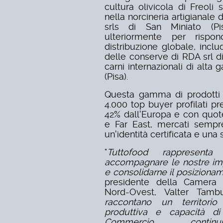
cultura olivicola di Freoli 
nella norcineria artigianale 
srls di San Miniato (Pi
ulteriormente per rispo
distribuzione globale, inclu
delle conserve di RDA srl di
carni internazionali di alta
(Pisa).
Questa gamma di prodotti 
4.000 top buyer profilati pre
42% dall'Europa e con quot
e Far East, mercati sempr
un'identità certificata e una s
"
Tuttofood rappresent
accompagnare le nostre imp
e consolidarne il posiziona
presidente della Camera
Nord-Ovest, Valter Tamb
raccontano un territorio 
produttiva e capacità d
Commercio conti