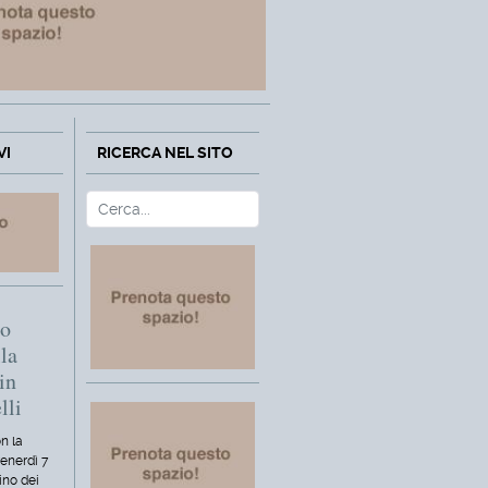
VI
RICERCA NEL SITO
Cerca
Type 2 or more characters fo
mo
la
in
lli
n la
venerdì 7
ino dei