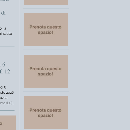
i
 di
o, la
inciato i
ì 6
dì 12
dì 6
osto 2026
iazza
nta (Lu)…