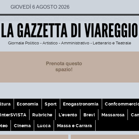
GIOVEDÌ 6 AGOSTO 2026
Giornale Politico - Artistico - Amministrativo - Letterario e Teatrale
ltura
Economia
Sport
Enogastronomia
Confcommerci
interSVISTA
Rubriche
L'evento
Brevi
Massarosa
Cam
teo
Cinema
Lucca
Massa e Carrara