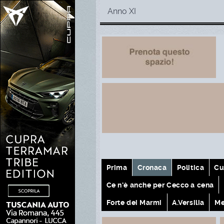
Anno XI
Prima
Cronaca
Politica
Cu
Ce n'è anche per Cecco a cena
Forte dei Marmi
A.Versilia
Me