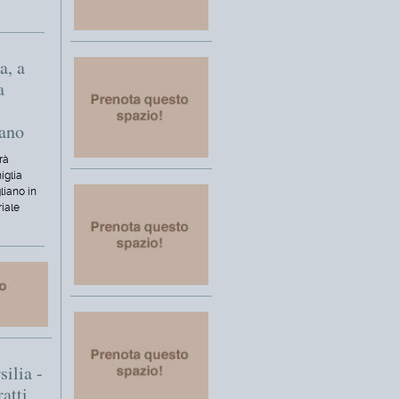
a, a
a
iano
rà
iglia
liano in
riale
silia -
ratti