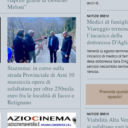
lecci di…
Meloni”
NOTIZIE BREVI
Medici di famigli
Viareggio termin
l’incarico della
dottoressa D’Agl
Venerdì 21 agosto termine
l'incarico di medico di fam
della dottoressa Sara D'Ag
Stazzema: in corso sulla
servizio nell'ambito territo
Versilia…
strada Provinciale di Arni 10
massiccia opera di
a
asfaltatura per oltre 250mila
euro fra le località di Iacco e
Retignano
NOTIZIE BREVI
Viabilità Alta Ver
si asfaltano vari t