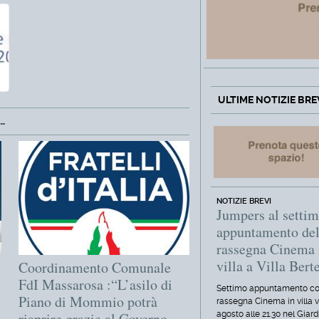
ULTIME NOTIZIE BRE
.
NOTIZIE BREVI
Jumpers al setti
appuntamento del
rassegna Cinema 
villa a Villa Berte
Coordinamento Comunale
FdI Massarosa :“L’asilo di
Settimo appuntamento co
Piano di Mommio potrà
rassegna Cinema in villa 
riaprire grazie al Governo
agosto alle 21.30 nel Giard