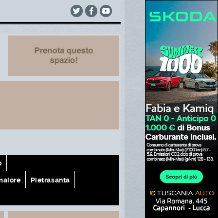
o
aiore
Pietrasanta