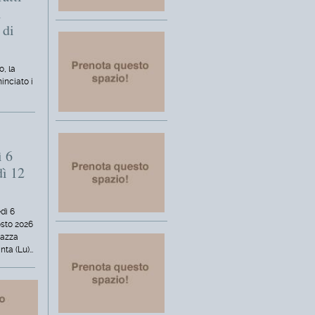
i
 di
o, la
inciato i
ì 6
dì 12
dì 6
osto 2026
iazza
nta (Lu)…