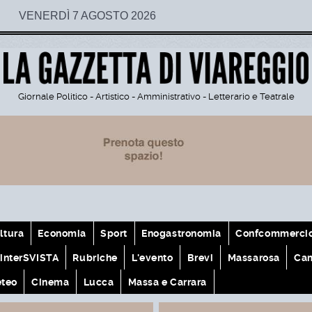
VENERDÌ 7 AGOSTO 2026
Giornale Politico - Artistico - Amministrativo - Letterario e Teatrale
ltura
Economia
Sport
Enogastronomia
Confcommerci
interSVISTA
Rubriche
L'evento
Brevi
Massarosa
Cam
teo
Cinema
Lucca
Massa e Carrara