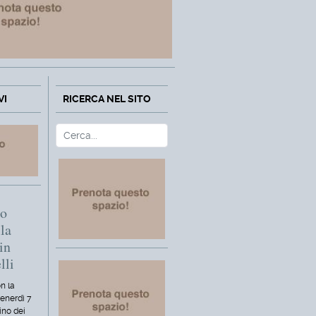
VI
RICERCA NEL SITO
Cerca
Type 2 or more characters fo
mo
la
in
lli
n la
venerdì 7
ino dei