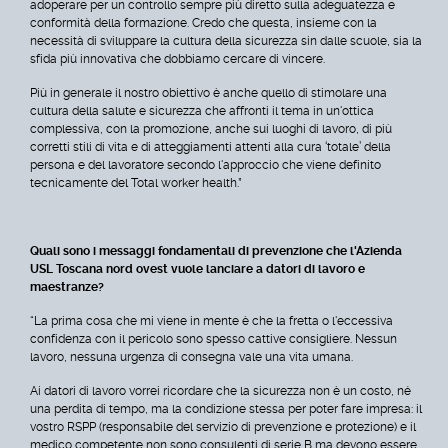
adoperare per un controllo sempre più diretto sulla adeguatezza e
conformità della formazione. Credo che questa, insieme con la
necessità di sviluppare la cultura della sicurezza sin dalle scuole, sia la
sfida più innovativa che dobbiamo cercare di vincere.
Più in generale il nostro obiettivo è anche quello di stimolare una
cultura della salute e sicurezza che affronti il tema in un'ottica
complessiva, con la promozione, anche sui luoghi di lavoro, di più
corretti stili di vita e di atteggiamenti attenti alla cura ‘totale’ della
persona e del lavoratore secondo l'approccio che viene definito
tecnicamente del Total worker health.”
Quali sono i messaggi fondamentali di prevenzione che l'Azienda
USL Toscana nord ovest vuole lanciare a datori di lavoro e
maestranze?
“La prima cosa che mi viene in mente è che la fretta o l'eccessiva
confidenza con il pericolo sono spesso cattive consigliere. Nessun
lavoro, nessuna urgenza di consegna vale una vita umana.
Ai datori di lavoro vorrei ricordare che la sicurezza non è un costo, né
una perdita di tempo, ma la condizione stessa per poter fare impresa: il
vostro RSPP (responsabile del servizio di prevenzione e protezione) e il
medico competente non sono consulenti di serie B ma devono essere