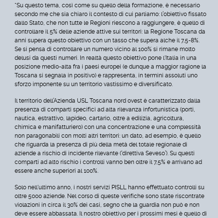
“Su questo tema, così come su quello della formazione, è necessario
secondo me che sia chiaro il contesto di cui parliamo: l’obiettivo fissato
dallo Stato, che non tutte le Regioni riescono a raggiungere, è quello di
controllare il 5% delle aziende attive sui territori: la Regione Toscana da
anni supera questo obiettivo con un tasso che supera alche il 7,5-8%.
Se si pensa di controllare un numero vicino al 100% si rimane molto
delusi da questi numeri. In realtà questo obiettivo pone l'Italia in una
posizione medio-alta fra i paesi europei (e dunque a maggior ragione la
Toscana si segnala in positivo) e rappresenta, in termini assoluti uno
sforzo imponente su un territorio vastissimo e diversificato.
Il territorio dell’Azienda USL Toscana nord ovest è caratterizzato dalla
presenza di comparti specifici ad alta rilevanza infortunistica (porti,
nautica, estrattivo, lapideo, cartario, oltre a edilizia, agricoltura,
chimica e manifatturiero) con una concentrazione e una complessità
non paragonabili con molti altri territori: un dato, ad esempio, è quello
che riguarda la presenza di più della metà del totale regionale di
aziende a rischio di incidente rilevante (‘direttiva Seveso’). Su questi
comparti ad alto rischio i controlli vanno ben oltre il 7,5% e arrivano ad
essere anche superiori al 100%.
Solo nell'ultimo anno, i nostri servizi PISLL hanno effettuato controlli su
oltre 5000 aziende. Nel corso di queste verifiche sono state riscontrate
violazioni in circa il 30% dei casi, segno che la guardia non può e non
deve essere abbassata. Il nostro obiettivo per i prossimi mesi è quello di