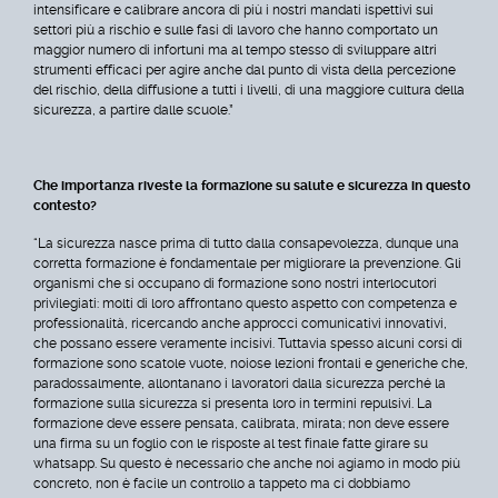
intensificare e calibrare ancora di più i nostri mandati ispettivi sui
settori più a rischio e sulle fasi di lavoro che hanno comportato un
maggior numero di infortuni ma al tempo stesso di sviluppare altri
strumenti efficaci per agire anche dal punto di vista della percezione
del rischio, della diffusione a tutti i livelli, di una maggiore cultura della
sicurezza, a partire dalle scuole.”
Che importanza riveste la formazione su salute e sicurezza in questo
contesto?
“La sicurezza nasce prima di tutto dalla consapevolezza, dunque una
corretta formazione è fondamentale per migliorare la prevenzione. Gli
organismi che si occupano di formazione sono nostri interlocutori
privilegiati: molti di loro affrontano questo aspetto con competenza e
professionalità, ricercando anche approcci comunicativi innovativi,
che possano essere veramente incisivi. Tuttavia spesso alcuni corsi di
formazione sono scatole vuote, noiose lezioni frontali e generiche che,
paradossalmente, allontanano i lavoratori dalla sicurezza perché la
formazione sulla sicurezza si presenta loro in termini repulsivi. La
formazione deve essere pensata, calibrata, mirata; non deve essere
una firma su un foglio con le risposte al test finale fatte girare su
whatsapp. Su questo è necessario che anche noi agiamo in modo più
concreto, non è facile un controllo a tappeto ma ci dobbiamo