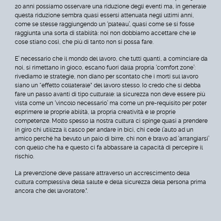
20 anni possiamo osservare una riduzione degli eventi ma, in generale
questa riduzione sembra quasi essersi attenuata negli ultimi anni,
come se stesse raggiungendo un ‘plateau’, quasi come se si fosse
raggiunta una sorta di stabilità: noi non dobbiamo accettare che le
cose stiano così, che più di tanto non si possa fare.
E’ necessario che il mondo del lavoro, che tutti quanti, a cominciare da
noi, si rimettano in gioco, escano fuori dalla propria ‘comfort zone’:
rivediamo le strategie, non diano per scontato che i morti sul lavoro
siano un “effetto collaterale” del lavoro stesso. Io credo che si debba
fare un passo avanti di tipo culturale: la sicurezza non deve essere più
vista come un ‘vincolo necessario’ ma come un pre-requisito per poter
esprimere le proprie abilità, la propria creatività e le proprie
competenze. Molto spesso la nostra cultura ci spinge quasi a prendere
in giro chi utilizza il casco per andare in bici, chi cede l’auto ad un
amico perché ha bevuto un paio di birre, chi non è bravo ad ‘arrangiarsi’
con quello che ha e questo ci fa abbassare la capacità di percepire il
rischio.
La prevenzione deve passare attraverso un accrescimento della
cultura complessiva della salute e della sicurezza della persona prima
ancora che del lavoratore.”.