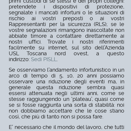
primi custodi di sé stessi e dei propri colleghi:
pretendete i dispositivi di protezione,
segnalate i mancati infortuni o le situazioni di
rischio ai vostri preposti o ai vostri
Rappresentanti per la sicurezza (RLS); se le
vostre segnalazioni rimangono inascoltate non
abbiate timore a contattare direttamente ai
nostri uffici. Trovate i nostri riferimenti
facilmente su internet, sul sito dell’Azienda
USL Toscana nord ovest, a questo
indirizzo:
Sedi PISLL
.
Se osserviamo l’andamento infortunistico in un
arco di tempo di 5, 10, 20 anni possiamo
osservare una riduzione degli eventi ma, in
generale questa riduzione sembra quasi
essersi attenuata negli ultimi anni, come se
stesse raggiungendo un ‘plateau’, quasi come
se si fosse raggiunta una sorta di stabilità: noi
non dobbiamo accettare che le cose stiano
così, che più di tanto non si possa fare.
E’ necessario che il mondo del lavoro, che tutti