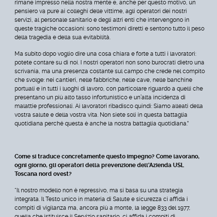
rimane impresso nella nostra mente e, anche per questo motivo, un
pensiero va pure ai colleghi delle vittime, agli operatori dei nostri
servizi, al personale sanitario e degli altri enti che intervengono in
queste tragiche occasioni: sono testimoni diretti e sentono tutto il peso
della tragedia e della sua evitabilità.
Ma subito dopo voglio dire una cosa chiara e forte a tutti i lavoratori:
potete contare su di noi. I nostri operatori non sono burocrati dietro una
scrivania, ma una presenza costante sul campo che crede nel compito
che svolge: nei cantieri, nelle fabbriche, nelle cave, nelle banchine
portuali e in tutti i luoghi di lavoro, con particolare riguardo a quelli che
presentano un più alto tasso infortunistico e un’alta incidenza di
malattie professionali. Ai lavoratori ribadisco quindi: Siamo alleati della
vostra salute e della vostra vita. Non siete soli in questa battaglia
quotidiana perché questa è anche la nostra battaglia quotidiana.”
Come si traduce concretamente questo impegno? Come lavorano,
ogni giorno, gli operatori della prevenzione dell'Azienda USL
Toscana nord ovest?
“Il nostro modello non è repressivo, ma si basa su una strategia
integrata. Il Testo unico in materia di Salute e sicurezza ci affida i
compiti di vigilanza ma, ancora più a monte, la legge 833 del 1977,
quella che istituisce il Servizio sanitario, ci affida i compiti di