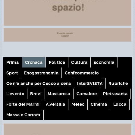
Prima
Cronaca
Politica
Cultura
Economia
Sport
Enogastronomia
Confcommercio
Ce n'è anche per Cecco a cena
interSVISTA
Rubriche
L'evento
Brevi
Massarosa
Camaiore
Pietrasanta
Forte dei Marmi
A.Versilia
Meteo
Cinema
Lucca
Massa e Carrara