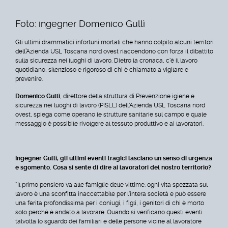
Foto: ingegner Domenico Gullì
Gli ultimi drammatici infortuni mortali che hanno colpito alcuni territori
dell’Azienda USL Toscana nord ovest riaccendono con forza il dibattito
sulla sicurezza nei luoghi di lavoro. Dietro la cronaca, c'è il lavoro
quotidiano, silenzioso e rigoroso di chi è chiamato a vigilare e
prevenire.
Domenico Gullì
, direttore della struttura di Prevenzione igiene e
sicurezza nei luoghi di lavoro (PISLL) dell'Azienda USL Toscana nord
ovest, spiega come operano le strutture sanitarie sul campo e quale
messaggio è possibile rivolgere al tessuto produttivo e ai lavoratori.
Ingegner Gullì, gli ultimi eventi tragici lasciano un senso di urgenza
e sgomento. Cosa si sente di dire ai lavoratori del nostro territorio?
“Il primo pensiero va alle famiglie delle vittime: ogni vita spezzata sul
lavoro è una sconfitta inaccettabile per l'intera società e può essere
una ferita profondissima per i coniugi, i figli, i genitori di chi è morto
solo perché è andato a lavorare. Quando si verificano questi eventi
talvolta lo sguardo dei familiari e delle persone vicine al lavoratore