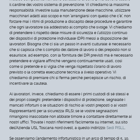
il cardine del vostro sistema di prevenzione. Vi chiediamo la massima
responsabilità: investire sulla manutenzione delle macchine, utilizzare
macchinari adatti allo scopo e non ‘arrangiarsi con quello che c’è’, non
forzare mai i ritmi di produzione a discapito delle procedure e garantire
che ogni lavoratore sia addestrato al compito che svolge. Vi chiediamo
di pretendere il rispetto delle misure di sicurezza e l’utilizzo continuo
dei dispositivi di protezione individuale (DPI) messi a disposizione dei
lavoratori. Bisogna che ci sia un passo in avanti culturale: è necessario
che si capisca che il compito del datore di lavoro o del preposto non si
esaurisce, ad esempio, con la fornitura dei DPI previsti ma è necessario
pretendere e vigilare affinchè vengano continuamente usati, così
come si pretende e si vigila che venga rispettato l’orario di lavoro
previsto o la corretta esecuzione tecnica a livello operativo. Vi
chiediamo di premiare chi si ferma perché percepisce un rischio, di
incentivare la cautela.
Ai lavoratori, invece, chiediamo di essere i primi custodi di sé stessi e
dei propri colleghi: pretendete i dispositivi di protezione, segnalate i
mancati infortuni o le situazioni di rischio ai vostri preposti o ai vostri
Rappresentanti per la sicurezza (RLS); se le vostre segnalazioni
rimangono inascoltate non abbiate timore a contattare direttamente ai
nostri uffici. Trovate i nostri riferimenti facilmente su internet, sul sito
dell’Azienda USL Toscana nord ovest, a questo indirizzo:
Sedi PISLL
.
Se osserviamo l’andamento infortunistico in un arco di tempo di 5, 10,