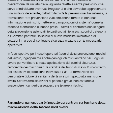
prevenzione: da un lato c'è la vigilanza diretta e senza preavviso, che
serve a individuare eventuali irregolarità e che dovrebbe rappresentare
una sorta di ‘deterrente’, dall'altro lato c'è la prevenzione, l'assistenza, la
formazione; fare prevenzione vuol dire anche fornire la continua
informazione sui rischi, mettere in campo azioni di ‘sistema’ come la
raccolta e diffusione di buone prassi, i tavoli di confronto con le figure
della prevenzione aziendali, le parti sociali, le associazioni di categoria
e i Comitati paritetici, lo studio di nuove modalità lavorative e di
soluzioni in grado di coniugare sicurezza e salute con la necessaria
operatività.
In fase ispettiva poi i nostri operatori (tecnici della prevenzione, medici
del lavoro, ingegneri ma anche geologi, chimici) entrano nei luoghi di
lavoro per verificare la reale applicazione dei piani di sicurezza,
l'efficienza dei macchinari, la stabilità dei fronti di scavo, l'uso corretto
dei dispositivi di protezione individuale (DPI), la formazione del
personale e l’idoneità sanitaria dei lavoratori rispetto alla mansione
svolta. Se troviamo situazioni di pericolo grave, non esitiamo a
sospendere i cantieri o a sequestrare le aree a rischio.”
Parlando di numeri, qual è l'impatto dei controlli sul territorio della
macro-azienda della Toscana nord ovest?