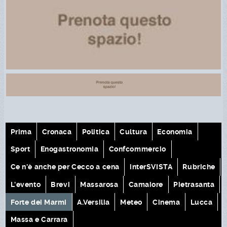
Prima
Cronaca
Politica
Cultura
Economia
Sport
Enogastronomia
Confcommercio
Ce n'è anche per Cecco a cena
interSVISTA
Rubriche
L'evento
Brevi
Massarosa
Camaiore
Pietrasanta
Forte dei Marmi
A.Versilia
Meteo
Cinema
Lucca
Massa e Carrara