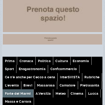
Prima
Cronaca
Politica
Cultura
Economia
Sport
Enogastronomia
Confcommercio
Ce n'è anche per Cecco a cena
interSVISTA
Rubriche
L'evento
Brevi
Massarosa
Camaiore
Pietrasanta
Forte dei Marmi
A.Versilia
Meteo
Cinema
Lucca
Massa e Carrara