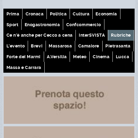
Prima
Cronaca
Politica
Cultura
Economia
Sport
Enogastronomia
Confcommercio
Ce n'è anche per Cecco a cena
interSVISTA
Rubriche
L'evento
Brevi
Massarosa
Camaiore
Pietrasanta
Forte dei Marmi
A.Versilia
Meteo
Cinema
Lucca
Massa e Carrara