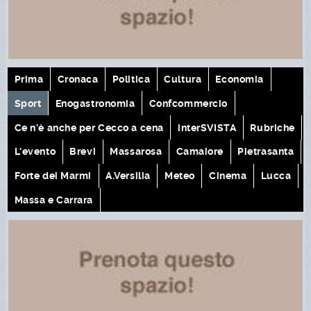
Prima
Cronaca
Politica
Cultura
Economia
Sport
Enogastronomia
Confcommercio
Ce n'è anche per Cecco a cena
interSVISTA
Rubriche
L'evento
Brevi
Massarosa
Camaiore
Pietrasanta
Forte dei Marmi
A.Versilia
Meteo
Cinema
Lucca
Massa e Carrara