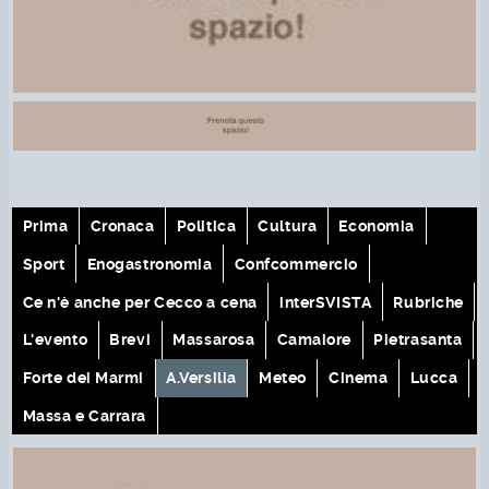
Prima
Cronaca
Politica
Cultura
Economia
Sport
Enogastronomia
Confcommercio
Ce n'è anche per Cecco a cena
interSVISTA
Rubriche
L'evento
Brevi
Massarosa
Camaiore
Pietrasanta
Forte dei Marmi
A.Versilia
Meteo
Cinema
Lucca
Massa e Carrara