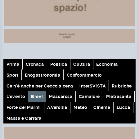
Prima
Cronaca
Politica
Cultura
Economia
Sport
Enogastronomia
Confcommercio
Ce n'è anche per Cecco a cena
interSVISTA
Rubriche
L'evento
Brevi
Massarosa
Camaiore
Pietrasanta
Forte dei Marmi
A.Versilia
Meteo
Cinema
Lucca
Massa e Carrara