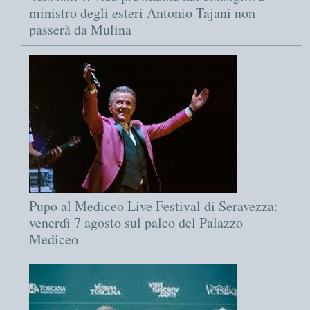
ministro degli esteri Antonio Tajani non
passerà da Mulina
Pupo al Mediceo Live Festival di Seravezza:
venerdì 7 agosto sul palco del Palazzo
Mediceo