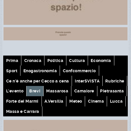
Prima
Cronaca
Politica
Cultura
Economia
Sport
Enogastronomia
Confcommercio
Ce n'è anche per Cecco a cena
interSVISTA
Rubriche
L'evento
Brevi
Massarosa
Camaiore
Pietrasanta
Forte dei Marmi
A.Versilia
Meteo
Cinema
Lucca
Massa e Carrara