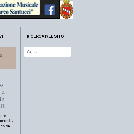
VI
RICERCA NEL SITO
Cerca
Type 2 or more characters fo
mo
la
in
lli
n la
venerdì 7
ino dei