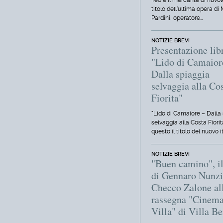
Teo e il mercante di nuvole
titolo dell'ultima opera di
Pardini, operatore…
NOTIZIE BREVI
Presentazione lib
"Lido di Camaior
Dalla spiaggia
selvaggia alla Co
Fiorita"
"Lido di Camaiore – Dalla
selvaggia alla Costa Fiorit
questo il titolo del nuovo i
NOTIZIE BREVI
"Buen camino", il
di Gennaro Nunzi
Checco Zalone al
rassegna "Cinema
Villa" di Villa Be