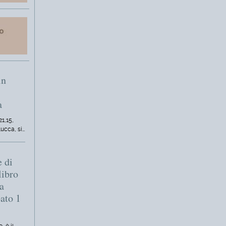
in
a
21,15,
Lucca, si…
e di
libro
a
bato 1