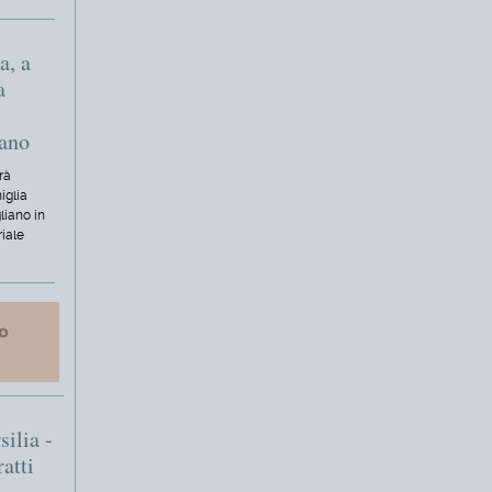
a, a
a
iano
rà
iglia
liano in
riale
silia -
ratti
i