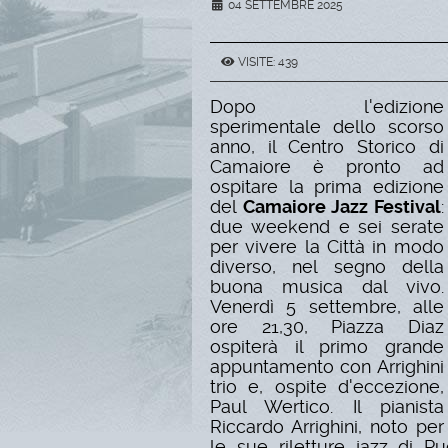
04 SETTEMBRE 2025
VISITE: 439
Dopo l'edizione
sperimentale dello scorso
anno, il Centro Storico di
Camaiore è pronto ad
ospitare la prima edizione
del
Camaiore Jazz Festival
:
due weekend e sei serate
per vivere la Città in modo
diverso, nel segno della
buona musica dal vivo.
Venerdì 5 settembre, alle
ore 21,30, Piazza Diaz
ospiterà il primo grande
appuntamento con Arrighini
trio e, ospite d'eccezione,
Paul Wertico. Il pianista
Riccardo Arrighini, noto per
le sue riletture jazz di Pu