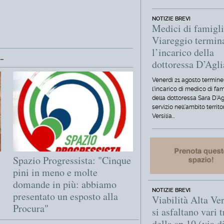
NOTIZIE BREVI
Medici di famigli
Viareggio termin
l’incarico della
.
dottoressa D’Agl
Venerdì 21 agosto termine
l'incarico di medico di fam
della dottoressa Sara D'Ag
servizio nell'ambito territo
Versilia…
Spazio Progressista: "Cinque
pini in meno e molte
domande in più: abbiamo
NOTIZIE BREVI
presentato un esposto alla
Viabilità Alta Ver
Procura"
si asfaltano vari t
della sp 10 (via d