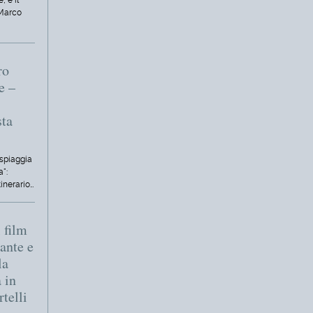
, è il
 Marco
ro
e –
sta
 spiaggia
a":
tinerario…
 film
ante e
la
 in
rtelli