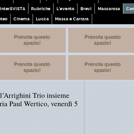
interSVISTA
Rubriche
L'evento
Brevi
Massarosa
Cam
teo
Cinema
Lucca
Massa e Carrara
l’Arrighini Trio insieme
eria Paul Wertico, venerdì 5