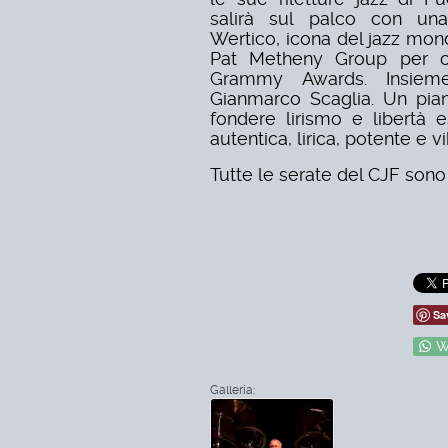
salirà sul palco con una 
Wertico, icona del jazz mond
Pat Metheny Group per ol
Grammy Awards. Insieme
Gianmarco Scaglia. Un pian
fondere lirismo e libertà 
autentica, lirica, potente e v
Tutte le serate del CJF sono 
Sa
W
Galleria: