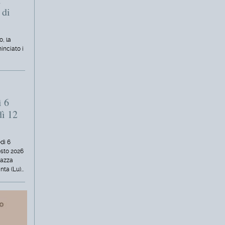
 di
o, la
inciato i
ì 6
dì 12
dì 6
osto 2026
iazza
nta (Lu)…