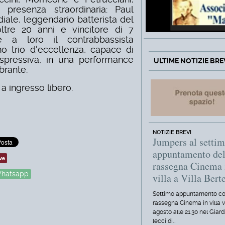
presenza straordinaria: Paul
iale, leggendario batterista del
tre 20 anni e vincitore di 7
 a loro il contrabbassista
o trio d'eccellenza, capace di
espressiva, in una performance
ULTIME NOTIZIE BRE
ibrante.
a ingresso libero.
NOTIZIE BREVI
Jumpers al setti
appuntamento del
ve
rassegna Cinema 
hatsapp
villa a Villa Berte
Settimo appuntamento co
rassegna Cinema in villa 
agosto alle 21.30 nel Giard
lecci di…