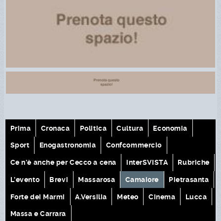
Prima
Cronaca
Politica
Cultura
Economia
Sport
Enogastronomia
Confcommercio
Ce n'è anche per Cecco a cena
interSVISTA
Rubriche
L'evento
Brevi
Massarosa
Camaiore
Pietrasanta
Forte dei Marmi
A.Versilia
Meteo
Cinema
Lucca
Massa e Carrara