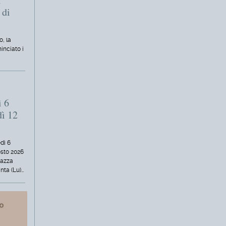
 di
o, la
inciato i
ì 6
dì 12
dì 6
osto 2026
iazza
nta (Lu)…