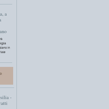
a, a
a
iano
rà
iglia
liano in
riale
silia -
ratti
i