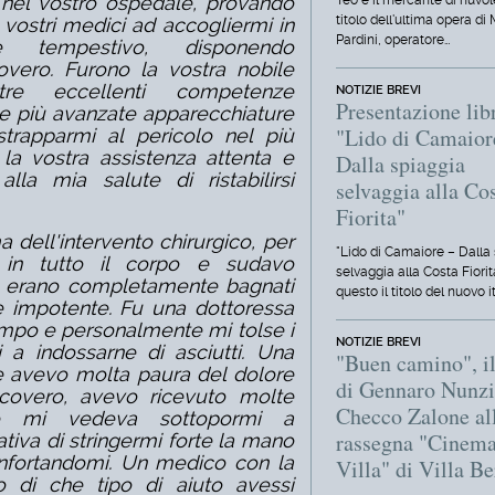
 nel vostro ospedale, provando
Teo e il mercante di nuvole
titolo dell'ultima opera di
 vostri medici ad accogliermi in
Pardini, operatore…
 tempestivo, disponendo
overo. Furono la vostra nobile
re eccellenti competenze
NOTIZIE BREVI
Presentazione lib
elle più avanzate apparecchiature
"Lido di Camaior
strapparmi al pericolo nel più
la vostra assistenza attenta e
Dalla spiaggia
lla mia salute di ristabilirsi
selvaggia alla Co
Fiorita"
 dell'intervento chirurgico, per
"Lido di Camaiore – Dalla
in tutto il corpo e sudavo
selvaggia alla Costa Fiorit
ti erano completamente bagnati
questo il titolo del nuovo i
 impotente. Fu una dottoressa
empo e personalmente mi tolse i
NOTIZIE BREVI
i a indossarne di asciutti. Una
"Buen camino", il
e avevo molta paura del dolore
di Gennaro Nunzi
covero, avevo ricevuto molte
Checco Zalone al
che mi vedeva sottopormi a
rassegna "Cinema
iativa di stringermi forte la mano
nfortandomi. Un medico con la
Villa" di Villa Be
 di che tipo di aiuto avessi