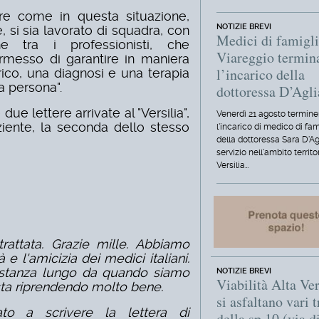
are come in questa situazione,
NOTIZIE BREVI
si sia lavorato di squadra, con
Medici di famigli
ne tra i professionisti, che
Viareggio termin
ermesso di garantire in maniera
l’incarico della
ico, una diagnosi e una terapia
a persona".
dottoressa D’Agl
due lettere arrivate al "Versilia",
Venerdì 21 agosto termine
aziente, la seconda dello stesso
l'incarico di medico di fam
della dottoressa Sara D'Ag
servizio nell'ambito territo
Versilia…
rattata. Grazie mille. Abbiamo
 e l'amicizia dei medici italiani.
stanza lungo da quando siamo
NOTIZIE BREVI
Viabilità Alta Ver
 sta riprendendo molto bene.
si asfaltano vari t
ato a scrivere la lettera di
della sp 10 (via d