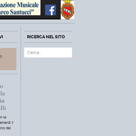
VI
RICERCA NEL SITO
Cerca
Type 2 or more characters fo
mo
la
in
lli
n la
venerdì 7
ino dei