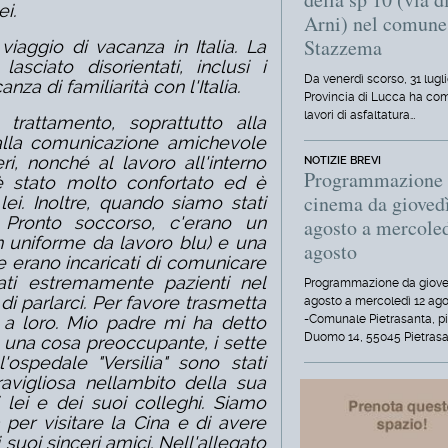
ei.
Arni) nel comune
Stazzema
viaggio di vacanza in Italia. La
asciato disorientati, inclusi i
Da venerdì scorso, 31 lugli
za di familiarità con l'Italia.
Provincia di Lucca ha com
lavori di asfaltatura…
trattamento, soprattutto alla
 alla comunicazione amichevole
ri, nonché al lavoro all'interno
NOTIZIE BREVI
Programmazione
è stato molto confortato ed è
cinema da gioved
lei. Inoltre, quando siamo stati
l Pronto soccorso, c'erano un
agosto a mercole
 uniforme da lavoro blu) e una
agosto
 erano incaricati di comunicare
ati estremamente pazienti nel
Programmazione da giove
di parlarci. Per favore trasmetta
agosto a mercoledì 12 ag
-Comunale Pietrasanta, p
e a loro. Mio padre mi ha detto
Duomo 14, 55045 Pietrasa
 una cosa preoccupante, i sette
'ospedale "Versilia" sono stati
avigliosa nellambito della sua
i lei e dei suoi colleghi. Siamo
 per visitare la Cina e di avere
 suoi sinceri amici. Nell'allegato