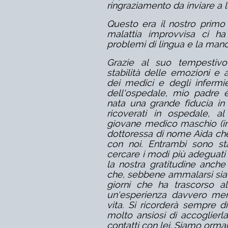
ringraziamento da inviare a l
Questo era il nostro primo 
malattia improvvisa ci ha l
problemi di lingua e la mancan
Grazie al suo tempestivo 
stabilità delle emozioni e
dei medici e degli infermie
dell'ospedale, mio padre 
nata una grande fiducia in 
ricoverati in ospedale, a
giovane medico maschio (in
dottoressa di nome Aida che
con noi. Entrambi sono st
cercare i modi più adeguati 
la nostra gratitudine anch
che, sebbene ammalarsi sia
giorni che ha trascorso all
un'esperienza davvero mer
vita. Si ricorderà sempre d
molto ansiosi di accoglierla
contatti con lei. Siamo ormai