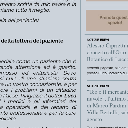
iamento scritta da mio padre e la
riamo tutto il meglio.
lia del paziente)
della lettera del paziente
NOTIZIE BREVI
Alessio Ciprietti 
concerto all'Orto
Botanico di Lucc
spedale come un paziente che è
rande attenzione ed è guarito.
Venerdì 7 agosto, alle ore 
mosso ed entusiasta. Devo
presso l'Orto Botanico di 
esi cura di uno straniero senza
e un vostro connazionale, e per
NOTIZIE BREVI
uore i problemi di un cittadino
"Teo e il mercant
ro Paese. Ringrazio il dottor
Luca
nuvole", l'ultimo 
i i medici e gli infermieri del
di Marco Pardini 
la operatoria e del reparto di
Villa Bertelli, sa
ento professionale e per le cure
agosto
dicato.