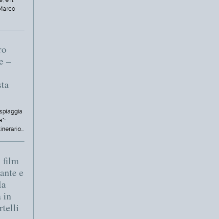
, è il
 Marco
ro
e –
sta
 spiaggia
a":
tinerario…
 film
ante e
la
 in
rtelli