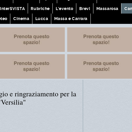
interSVISTA
Rubriche
L'evento
Brevi
Massarosa
Cam
teo
Cinema
Lucca
Massa e Carrara
ogio e ringraziamento per la
"Versilia"