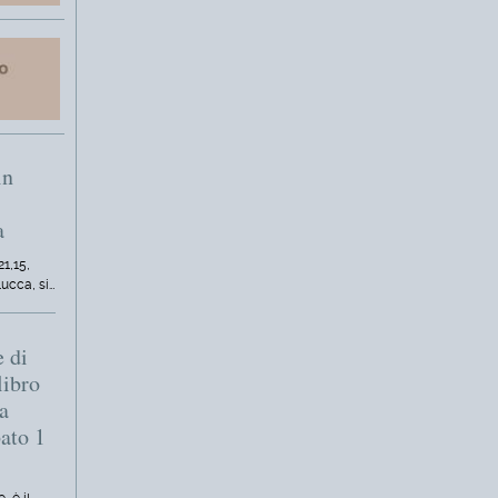
in
a
21,15,
Lucca, si…
e di
libro
a
bato 1