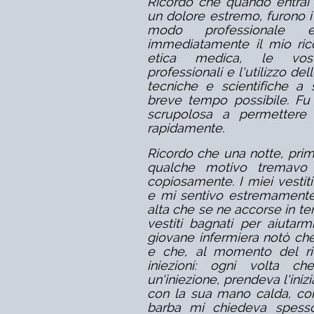
Ricordo che quando entrai
un dolore estremo, furono i
modo professionale e
immediatamente il mio ric
etica medica, le vost
professionali e l'utilizzo d
tecniche e scientifiche a 
breve tempo possibile. Fu 
scrupolosa a permettere a
rapidamente.
Ricordo che una notte, prima
qualche motivo tremavo 
copiosamente. I miei vesti
e mi sentivo estremamente
alta che se ne accorse in t
vestiti bagnati per aiutarm
giovane infermiera notò ch
e che, al momento del ri
iniezioni: ogni volta 
un'iniezione, prendeva l'iniz
con la sua mano calda, co
barba mi chiedeva spesso