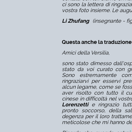
ci sono la lettera di ringraz
vostra foto insieme. Le augu
Li Zhufang
(insegnante - fig
Questa anche la traduzione 
Amici della Versilia,
sono stato dimesso dall'o
stato da voi curato con g
Sono estremamente com
ringraziarvi per esservi pr
alcun legame, come se foss
aver risolto con tutto il c
cinese in difficoltà nel vost
Lorenzetti
e ringrazio tutt
pronto soccorso, della sa
degenza per il loro trattam
meticolose che mi hanno de