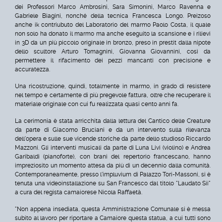
dei Professori Marco Ambrosini, Sara Simonini, Marco Ravenna e
Gabriele Biagini, nonché della tecnica Francesca Longo. Preizoso
anche ik contriubuto del Laboratorio del marmo Paolo Costa, il quale
non solo ha donato il marmo ma anche eseguito la scansione e i rilievi
in 3D da un più piccolo originale in bronzo, preso in prestit dalla nipote
dello scultore Arturo Tomagnini, Giovanna Giovannini, così da
permettere il rifacimento dei pezzi mancanti con precisione e
accuratezza.
Una ricostruzione, quindi, totalmente in marmo, in grado di resistere
nel tempo e certamente di più pregevole fattura, oltre che recuperare il
materiale originale con cui fu realizzata quasi cento anni fa.
La cerimonia è stata arricchita dalla lettura del Cantico delle Creature
da parte di Giacomo Bruciani e da un intervento sulla rilevanza
dell'opera e sulle sue vicende storiche da parte dello studioso Riccardo
Mazzoni. Gli interventi musicali da parte di Luna Livi (violino) e Andrea
Garibaldi (pianoforte), con brani del repertorio francescano, hanno
impreziosito un momento attesa da più di un decennio dalla comunità.
Contemporaneamente, presso l'impluvium di Palazzo Tori-Massoni, si è
tenuta una videoinstallazione su San Francesco dal titolo "Laudato Sii"
a cura del regista camaiorese Nicola Raffaetà.
"
Non appena insediata, questa Amministrazione Comunale si è messa
subito al lavoro per riportare a Camaiore questa statua, a cui tutti sono