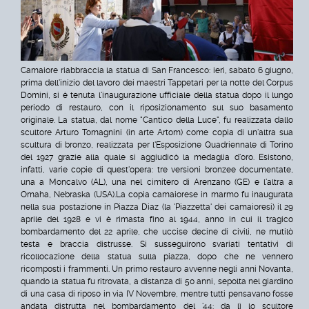
Camaiore riabbraccia la statua di San Francesco: ieri, sabato 6 giugno,
prima dell'inizio del lavoro dei maestri Tappetari per la notte del Corpus
Domini, si è tenuta l'inaugurazione ufficiale della statua dopo il lungo
periodo di restauro, con il riposizionamento sul suo basamento
originale.
La statua, dal nome "Cantico della Luce", fu realizzata dallo
scultore Arturo Tomagnini (in arte Artom) come copia di un'altra sua
scultura di bronzo, realizzata per l'Esposizione Quadriennale di Torino
del 1927 grazie alla quale si aggiudicò la medaglia d'oro. Esistono,
infatti, varie copie di quest'opera: tre versioni bronzee documentate,
una a Moncalvo (AL), una nel cimitero di Arenzano (GE) e l'altra a
Omaha, Nebraska (USA).
La copia camaiorese in marmo fu inaugurata
nella sua postazione in Piazza Diaz (la 'Piazzetta' dei camaioresi) il 29
aprile del 1928 e vi è rimasta fino al 1944, anno in cui il tragico
bombardamento del 22 aprile, che uccise decine di civili, ne mutilò
testa e braccia distrusse. Si susseguirono svariati tentativi di
ricollocazione della statua sulla piazza, dopo che ne vennero
ricomposti i frammenti.
Un primo restauro avvenne negli anni Novanta,
quando la statua fu ritrovata, a distanza di 50 anni, sepolta nel giardino
di una casa di riposo in via IV Novembre, mentre tutti pensavano fosse
andata distrutta nel bombardamento del '44: da lì lo scultore