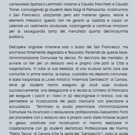
camaiorese Spartaco Lemmetti insieme a Claudio Marchetti e Claudio
Tomei, coinvolgendo gli studenti dello Stagi di Pietrasanta, ricostruirono
il San Francesco, utilizzando però altri materiali (gesso, resina e
elementi metallici): questo non ne garantì la stabilità e causò un
ulteriore un cedimento strutturale, costringendo a continue rimozioni
per la salvaguardia tanto del manufatto quanto dell'incolumità
pubblica.
Dell'opera originale rimaneva solo il busto del San Francesco, ma
anch'esso fortemente degradato e fessurato. Partendo da questa base,
l'Amministrazione Comunale ha deciso, fin dall'inizio del mandato, di
avviare un iter per un restauro vero e proprio che porti la Città a
riappropriarsi, in tutta la sua bellezza, di una scultura tanto cara alla
comunità.
In prima istanza, la statua, custodita nel deposito comunale,
è stata trasportata al Liceo Artistico "Artemisia Gentileschi" di Carrara,
dove gli studenti hanno eseguito gli studi sulla scultura:
successivamente, una delegazione si è recata al cimitero di Moncalvo
per eseguire i calchi e i rilievi in 3D dell'originale in bronzo, così da
permettere la ricostruzione dei pezzi mancanti con precisione e
accuratezza.
Terminato lo studio preliminare, l'Amministrazione
Comunale ha incaricato il restauratore professionista Alessandro Fonti
per procedere con il restauro vero e proprio: sono state rimosse le parti
in gesso, sostituite con ricostruzioni in marmo realizzate in
collaborazione con gli studenti dell'Istituto Professionale del Marmo
"Pietro Tacca" di Carrara (che fa parte del "Gentileschi"), sotto la guida