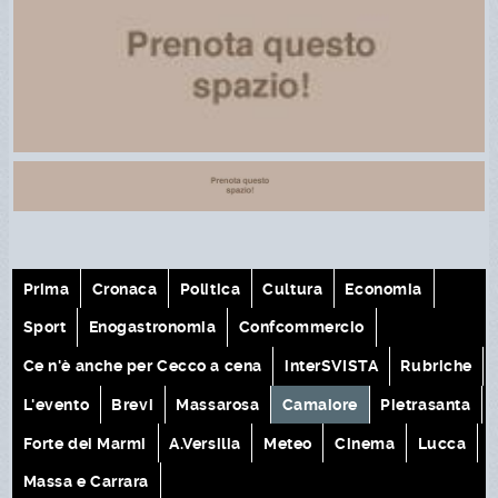
Prima
Cronaca
Politica
Cultura
Economia
Sport
Enogastronomia
Confcommercio
Ce n'è anche per Cecco a cena
interSVISTA
Rubriche
L'evento
Brevi
Massarosa
Camaiore
Pietrasanta
Forte dei Marmi
A.Versilia
Meteo
Cinema
Lucca
Massa e Carrara