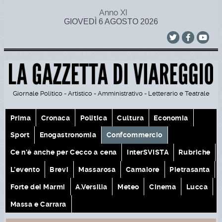
Anno XI
GIOVEDÌ 6 AGOSTO 2026
Giornale Politico - Artistico - Amministrativo - Letterario e Teatrale
Prima
Cronaca
Politica
Cultura
Economia
Sport
Enogastronomia
Confcommercio
Ce n'è anche per Cecco a cena
interSVISTA
Rubriche
L'evento
Brevi
Massarosa
Camaiore
Pietrasanta
Forte dei Marmi
A.Versilia
Meteo
Cinema
Lucca
Massa e Carrara