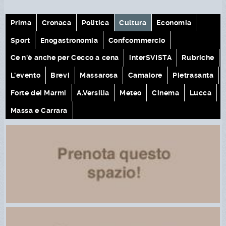
Prima
Cronaca
Politica
Cultura
Economia
Sport
Enogastronomia
Confcommercio
Ce n'è anche per Cecco a cena
interSVISTA
Rubriche
L'evento
Brevi
Massarosa
Camaiore
Pietrasanta
Forte dei Marmi
A.Versilia
Meteo
Cinema
Lucca
Massa e Carrara