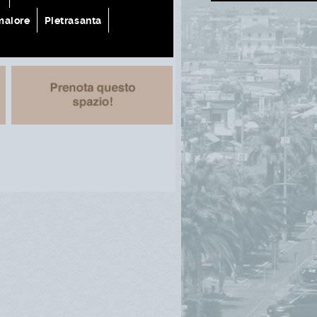
aiore
Pietrasanta