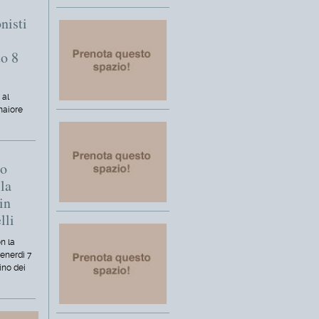
nisti
to 8
 al
maiore
mo
la
in
lli
n la
venerdì 7
ino dei