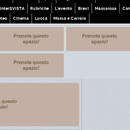
interSVISTA
Rubriche
L'evento
Brevi
Massarosa
Cam
teo
Cinema
Lucca
Massa e Carrara