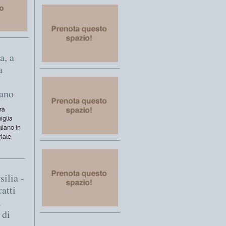
a, a
a
iano
rà
iglia
liano in
riale
silia -
ratti
i
 di