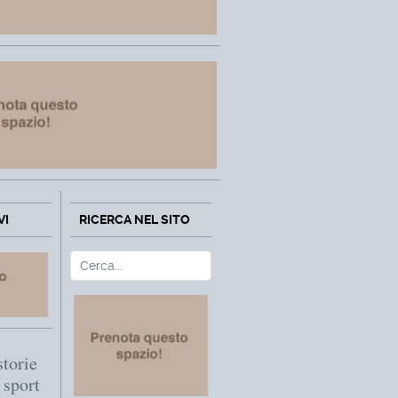
VI
RICERCA NEL SITO
Cerca
Type 2 or more characters fo
storie
o sport