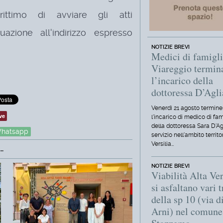
rittimo di avviare gli atti
azione all'indirizzo espresso
NOTIZIE BREVI
Medici di famigli
Viareggio termin
l’incarico della
dottoressa D’Agl
Venerdì 21 agosto termine
ve
l'incarico di medico di fam
della dottoressa Sara D'Ag
hatsapp
servizio nell'ambito territo
Versilia…
.
NOTIZIE BREVI
Viabilità Alta Ver
si asfaltano vari t
della sp 10 (via d
Arni) nel comune