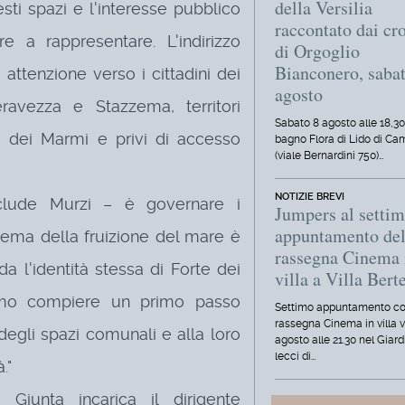
della Versilia
esti spazi e l'interesse pubblico
raccontato dai cro
e a rappresentare. L'indirizzo
di Orgoglio
Bianconero, saba
attenzione verso i cittadini dei
agosto
ravezza e Stazzema, territori
Sabato 8 agosto alle 18,30
e dei Marmi e privi di accesso
bagno Flora di Lido di Ca
(viale Bernardini 750)…
NOTIZIE BREVI
clude Murzi – è governare i
Jumpers al setti
appuntamento del
 tema della fruizione del mare è
rassegna Cinema 
a l'identità stessa di Forte dei
villa a Villa Berte
amo compiere un primo passo
Settimo appuntamento co
rassegna Cinema in villa 
 degli spazi comunali e alla loro
agosto alle 21.30 nel Giard
lecci di…
."
Giunta incarica il dirigente