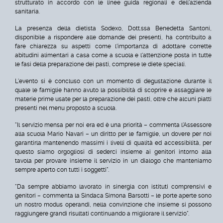
strutturato in accordo con le linee guida regionali e dell'azienda
sanitaria.
La presenza della dietista Sodexo, Dott.ssa Benedetta Santoni,
disponibile a rispondere alle domande dei presenti, ha contribuito a
fare chiarezza su aspetti come l'importanza di adottare corrette
abitudini alimentari a casa come a scuola e l'attenzione posta in tutte
le fasi della preparazione dei pasti, comprese le diete speciali.
L'evento si è concluso con un momento di degustazione durante il
quale le famiglie hanno avuto la possibilità di scoprire e assaggiare le
materie prime usate per la preparazione dei pasti, oltre che alcuni piatti
presenti nel menu proposto a scuola.
"Il servizio mensa per noi era ed è una priorità – commenta l'Assessore
alla scuola Mario Navari – un diritto per le famiglie, un dovere per noi
garantirla mantenendo massimi i livelli di qualità ed accessibilità, per
questo siamo orgogliosi di sederci insieme ai genitori intorno alla
tavola per provare insieme il servizio in un dialogo che manteniamo
sempre aperto con tutti i soggetti".
"Da sempre abbiamo lavorato in sinergia con istituti comprensivi e
genitori – commenta la Sindaca Simona Barsotti – le porte aperte sono
un nostro modus operandi, nella convinzione che insieme si possono
raggiungere grandi risultati continuando a migliorare il servizio".