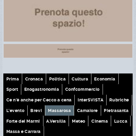
Prima
Cronaca
Politica
Cultura
Economia
Sport
Enogastronomia
Confcommercio
Ce n'è anche per Cecco a cena
interSVISTA
Rubriche
L'evento
Brevi
Massarosa
Camaiore
Pietrasanta
Forte dei Marmi
A.Versilia
Meteo
Cinema
Lucca
Massa e Carrara