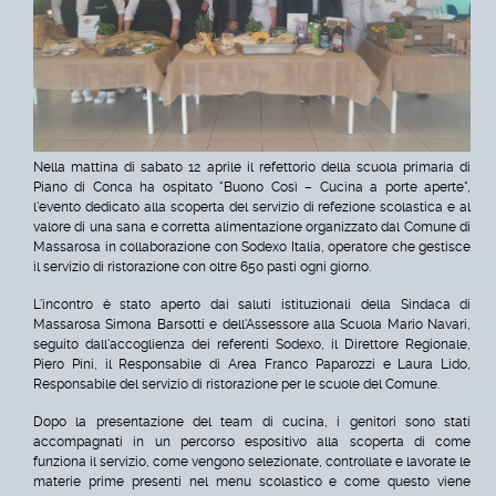
Nella mattina di sabato 12 aprile il refettorio della scuola primaria di
Piano di Conca ha ospitato "Buono Così – Cucina a porte aperte",
l'evento dedicato alla scoperta del servizio di refezione scolastica e al
valore di una sana e corretta alimentazione organizzato dal Comune di
Massarosa in collaborazione con Sodexo Italia, operatore che gestisce
il servizio di ristorazione con oltre 650 pasti ogni giorno.
L'incontro è stato aperto dai saluti istituzionali della Sindaca di
Massarosa Simona Barsotti e dell'Assessore alla Scuola Mario Navari,
seguito dall'accoglienza dei referenti Sodexo, il Direttore Regionale,
Piero Pini, il Responsabile di Area Franco Paparozzi e Laura Lido,
Responsabile del servizio di ristorazione per le scuole del Comune.
Dopo la presentazione del team di cucina, i genitori sono stati
accompagnati in un percorso espositivo alla scoperta di come
funziona il servizio, come vengono selezionate, controllate e lavorate le
materie prime presenti nel menu scolastico e come questo viene