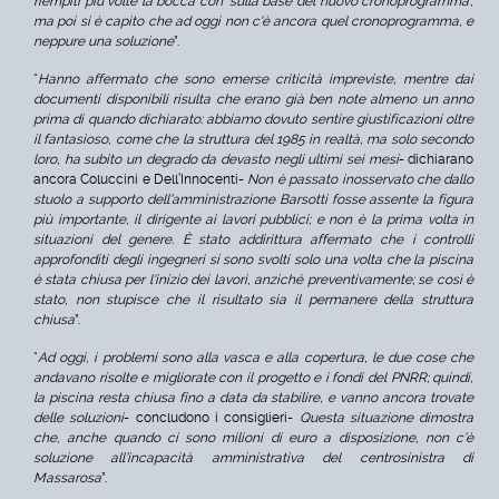
riempiti più volte la bocca con 'sulla base del nuovo cronoprogramma',
ma poi si è capito che ad oggi non c'è ancora quel cronoprogramma, e
neppure una soluzione
”.
“
Hanno affermato che sono emerse criticità impreviste, mentre dai
documenti disponibili risulta che erano già ben note almeno un anno
prima di quando dichiarato: abbiamo dovuto sentire giustificazioni oltre
il fantasioso, come che la struttura del 1985 in realtà, ma solo secondo
loro, ha subito un degrado da devasto negli ultimi sei mesi
- dichiarano
ancora Coluccini e Dell’Innocenti-
Non è passato inosservato che dallo
stuolo a supporto dell’amministrazione Barsotti fosse assente la figura
più importante, il dirigente ai lavori pubblici; e non è la prima volta in
situazioni del genere. È stato addirittura affermato che i controlli
approfonditi degli ingegneri si sono svolti solo una volta che la piscina
è stata chiusa per l'inizio dei lavori, anziché preventivamente; se così è
stato, non stupisce che il risultato sia il permanere della struttura
chiusa
”.
“
Ad oggi, i problemi sono alla vasca e alla copertura, le due cose che
andavano risolte e migliorate con il progetto e i fondi del PNRR; quindi,
la piscina resta chiusa fino a data da stabilire, e vanno ancora trovate
delle soluzioni
- concludono i consiglieri-
Questa situazione dimostra
che, anche quando ci sono milioni di euro a disposizione, non c’è
soluzione all’incapacità amministrativa del centrosinistra di
Massarosa
”.