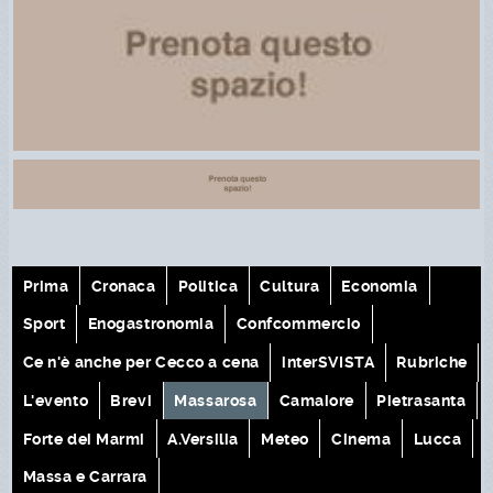
Prima
Cronaca
Politica
Cultura
Economia
Sport
Enogastronomia
Confcommercio
Ce n'è anche per Cecco a cena
interSVISTA
Rubriche
L'evento
Brevi
Massarosa
Camaiore
Pietrasanta
Forte dei Marmi
A.Versilia
Meteo
Cinema
Lucca
Massa e Carrara