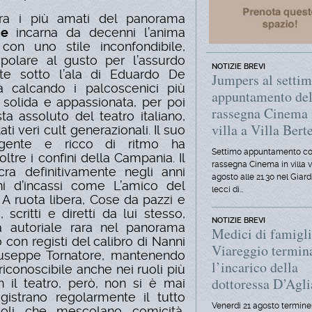
tra i più amati del panorama
me
incarna da decenni l’anima
con uno stile inconfondibile,
opolare al gusto per l’assurdo
NOTIZIE BREVI
ente sotto l’ala di Eduardo De
Jumpers al setti
 calcando i palcoscenici più
appuntamento del
 solida e appassionata, per poi
rassegna Cinema 
a assoluto del teatro italiano,
villa a Villa Berte
ti veri cult generazionali. Il suo
ligente e ricco di ritmo ha
Settimo appuntamento co
ltre i confini della Campania. Il
rassegna Cinema in villa 
a definitivamente negli anni
agosto alle 21.30 nel Giard
i d’incassi come L’amico del
lecci di…
 A ruota libera, Cose da pazzi e
scritti e diretti da lui stesso,
NOTIZIE BREVI
tà autoriale rara nel panorama
Medici di famigli
con registi del calibro di Nanni
Viareggio termin
Giuseppe Tornatore, mantenendo
l’incarico della
iconoscibile anche nei ruoli più
dottoressa D’Agl
n il teatro, però, non si è mai
registrano regolarmente il tutto
Venerdì 21 agosto termine
coli che mescolano comicità,