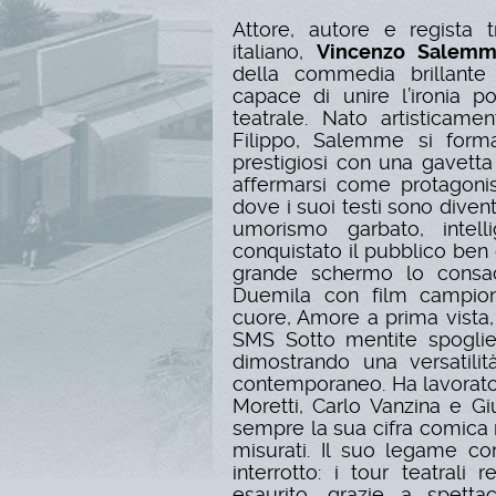
Attore, autore e regista 
italiano,
Vincenzo Salem
della commedia brillante 
capace di unire l’ironia p
teatrale. Nato artisticam
Filippo, Salemme si forma
prestigiosi con una gavetta
affermarsi come protagonist
dove i suoi testi sono diventa
umorismo garbato, intel
conquistato il pubblico ben o
grande schermo lo consacr
Duemila con film campion
cuore, Amore a prima vista,
SMS Sotto mentite spoglie, 
dimostrando una versatili
contemporaneo. Ha lavorato 
Moretti, Carlo Vanzina e 
sempre la sua cifra comica r
misurati. Il suo legame co
interrotto: i tour teatrali 
esaurito, grazie a spetta