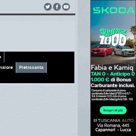
o
aiore
Pietrasanta