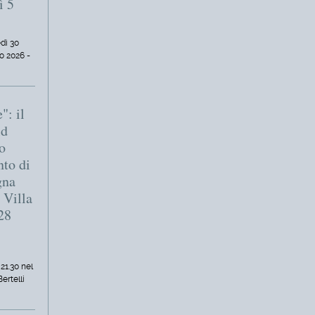
ì 5
dì 30
o 2026 -
": il
ld
o
nto di
gna
 Villa
 28
 21.30 nel
Bertelli