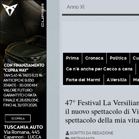
Anno XI
Prima
Cronaca
Politica
Cu
Ce n'è anche per Cecco a cena
Forte dei Marmi
A.Versilia
Me
47° Festival La Versilian
il nuovo spettacolo di
spettacolo della mia vit
SCRITTO DA REDAZIONE
PIETRASANTA