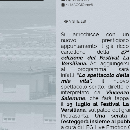
12 MAGGIO 2026
VISITE: 218
Si arricchisce con un
nuovo, prestigioso
appuntamento il già ricco
cartellone della
47ª
edizione del Festival La
Versiliana
.
Ad aggiungersi
al programma sarà
infatti
“Lo spettacolo della
mia vita”
,
il nuovo
spettacolo scritto, diretto e
interpretato da
Vincenzo
Salemme
, che farà tappa
il
19 luglio al Festival La
Versiliana
, sul palco del gr
Pietrasanta.
Una serata 
festeggerà insieme al pubbl
a cura di LEG Live Emotion 