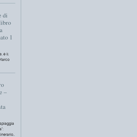
e di
libro
a
bato 1
, è il
 Marco
ro
e –
sta
 spiaggia
a":
tinerario…