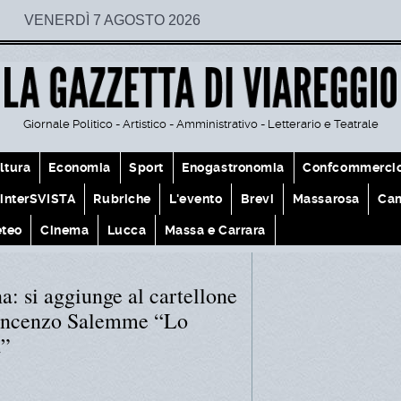
VENERDÌ 7 AGOSTO 2026
Giornale Politico - Artistico - Amministrativo - Letterario e Teatrale
ltura
Economia
Sport
Enogastronomia
Confcommerci
interSVISTA
Rubriche
L'evento
Brevi
Massarosa
Cam
teo
Cinema
Lucca
Massa e Carrara
a: si aggiunge al cartellone
 Vincenzo Salemme “Lo
a”