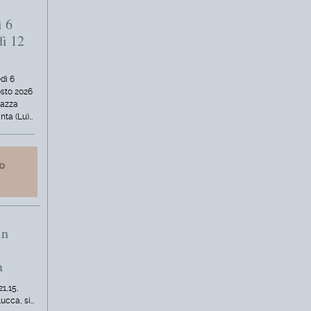
ì 6
dì 12
dì 6
osto 2026
iazza
nta (Lu)…
in
a
21,15,
Lucca, si…