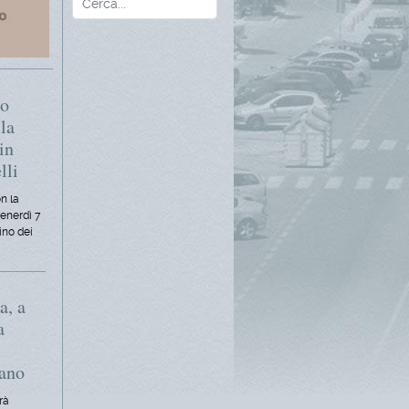
mo
la
in
lli
n la
venerdì 7
ino dei
a, a
a
iano
rà