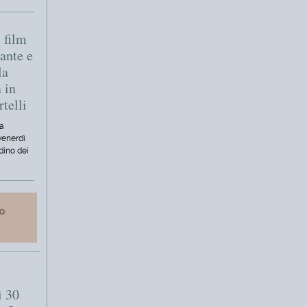
 film
ante e
la
 in
rtelli
la
venerdì
rdino dei
ì 30