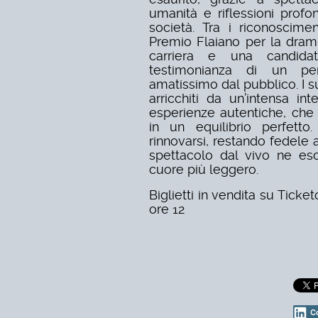
umanità e riflessioni prof
società. Tra i riconosciment
Premio Flaiano per la dramm
carriera e una candidat
testimonianza di un per
amatissimo dal pubblico. I s
arricchiti da un’intensa i
esperienze autentiche, che
in un equilibrio perfett
rinnovarsi, restando fedele 
spettacolo dal vivo ne esce
cuore più leggero.
Biglietti in vendita su Ticke
ore 12
C