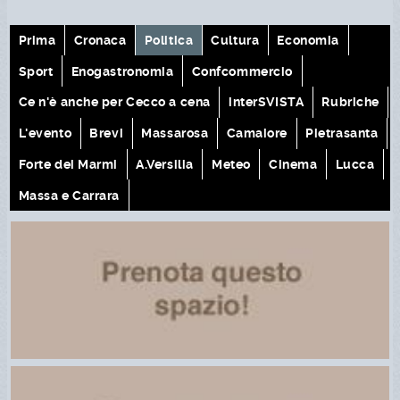
Prima
Cronaca
Politica
Cultura
Economia
Sport
Enogastronomia
Confcommercio
Ce n'è anche per Cecco a cena
interSVISTA
Rubriche
L'evento
Brevi
Massarosa
Camaiore
Pietrasanta
Forte dei Marmi
A.Versilia
Meteo
Cinema
Lucca
Massa e Carrara