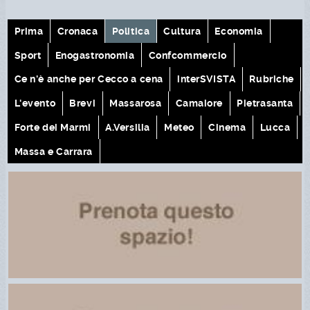
Prima
Cronaca
Politica
Cultura
Economia
Sport
Enogastronomia
Confcommercio
Ce n'è anche per Cecco a cena
interSVISTA
Rubriche
L'evento
Brevi
Massarosa
Camaiore
Pietrasanta
Forte dei Marmi
A.Versilia
Meteo
Cinema
Lucca
Massa e Carrara