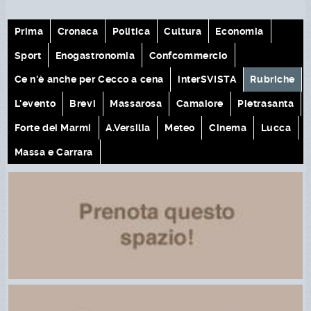
Prima
Cronaca
Politica
Cultura
Economia
Sport
Enogastronomia
Confcommercio
Ce n'è anche per Cecco a cena
interSVISTA
Rubriche
L'evento
Brevi
Massarosa
Camaiore
Pietrasanta
Forte dei Marmi
A.Versilia
Meteo
Cinema
Lucca
Massa e Carrara