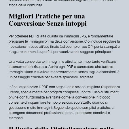
possono essere trasformate in documenti digitali che raccontano la
storia della comunità.
Migliori Pratiche per una
Conversione Senza intoppi
Per ottenere PDF di alta qualità da immagini JPG, è fondamentale
preparare le immagini prima della conversione. Ciò include regolare la
risoluzione in base all'uso finale (ad esempio, 300 DPI per la stampa) e
ritagliare elementi superflui per valorizzare il soggetto principale.
Una volta convertite le immagini, è altrettanto importante verificare
attentamente il risultato. Aprire ogni PDF e controllare che tutte le
immagini siano visualizzate correttamente, senza tagli o distorsioni, è
un passaggio cruciale per evitare spiacevoli sorprese.
Infine, organizzare il PDF con segnalibri e sezioni migliora l'esperienza
utente, specialmente per progetti complessi. Inoltre, l'uso di strumenti
online con funzionalità avanzate come la conversione in blocco
consente di risparmiare tempo prezioso, soprattutto quando si
gestiscono molte immagini. Seguendo queste semplici pratiche, si
ottengono documenti professionali pronti per essere condivisi o
stampati.
Il Ruolo della Digitalizzazione nella