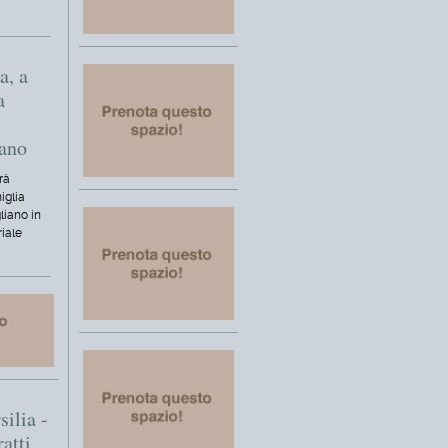
a, a
a
iano
rà
iglia
liano in
riale
silia -
ratti