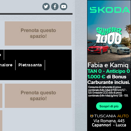
o
aiore
Pietrasanta