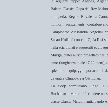
le seguenti tappe: Antibes, Argent
Baleari Classic, Copa del Rey Mahon
a Imperia, Regate Royales a Cannes
migliori piazzamenti contribuiva
Campionato Alessandra Angelini co
Susan Holland con con Ojalà II si so
nella scia titolati e agguerriti equipagg
Marga,
cutter aurico progettato nel 
anno (lunghezza totale 17,28 metri), c
splendido equipaggio portacolori d
davanti a Chinook e a Olympian.
Lo sloop bermudiano lungo 11,67
Buchanan e varato dal cantiere tries
classe Classic Marconi anticipando Ar