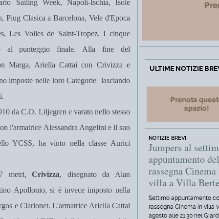
ario Sailing Week, Napoli-Ischia, Isole
, Piug Clasica a Barcelona, Vele d'Epoca
, Les Voiles de Saint-Tropez. I cinque
no al punteggio finale. Alla fine del
n Marga, Ariella Cattai con Crivizza e
ULTIME NOTIZIE BRE
no imposte nelle loro Categorie lasciando
i.
1910 da C.O. Liljegren e varato nello stesso
on l'armatrice Alessandra Angelini e il suo
NOTIZIE BREVI
ello YCSS, ha vinto nella classe Aurici
Jumpers al setti
appuntamento del
rassegna Cinema 
 metri,
Crivizza
, disegnato da Alan
villa a Villa Berte
tino Apollonio, si è invece imposto nella
Settimo appuntamento co
gos e Clarionet. L'armatrice Ariella Cattai
rassegna Cinema in villa 
agosto alle 21.30 nel Giard