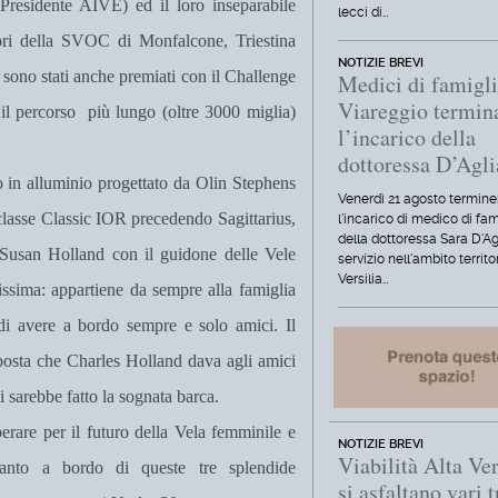
Presidente AIVE) ed il loro inseparabile
lecci di…
lori della SVOC di Monfalcone, Triestina
NOTIZIE BREVI
 sono stati anche premiati con il Challenge
Medici di famigli
Viareggio termin
il percorso più lungo (oltre 3000 miglia)
l’incarico della
.
dottoressa D’Agl
 in alluminio progettato da Olin Stephens
Venerdì 21 agosto termine
 classe Classic IOR precedendo Sagittarius,
l'incarico di medico di fam
della dottoressa Sara D'Ag
 Susan Holland con il guidone delle Vele
servizio nell'ambito territo
Versilia…
issima: appartiene da sempre alla famiglia
di avere a bordo sempre e solo amici. Il
sposta che Charles Holland dava agli amici
 sarebbe fatto la sognata barca.
erare per il futuro della Vela femminile e
NOTIZIE BREVI
Viabilità Alta Ver
anto a bordo di queste tre splendide
si asfaltano vari t