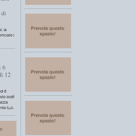
i
 di
o, la
inciato i
ì 6
dì 12
dì 6
osto 2026
iazza
nta (Lu)…