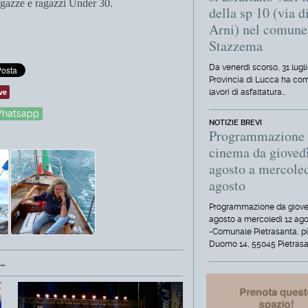
gazze e ragazzi Under 30.
della sp 10 (via d
Arni) nel comune
Stazzema
Da venerdì scorso, 31 lugli
Provincia di Lucca ha com
ve
lavori di asfaltatura…
hatsapp
NOTIZIE BREVI
Programmazione
cinema da gioved
agosto a mercole
agosto
Programmazione da giove
agosto a mercoledì 12 ag
-Comunale Pietrasanta, p
Duomo 14, 55045 Pietrasa
.