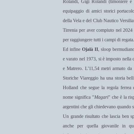
Rolandi, Gigi Rolandi (timoniere e 
equipaggio di amici storici portaco
della Vela e del Club Nautico Versilia
Tirrenia per aver compiuto nel 2024 
per raggiungere tutti i campi di regata
Ed infine
Ojalà II
, sloop bermudiano
e varato nel 1973, si è imposto nella
e Matrero. L'11,54 metri armato da
Storiche Viareggio ha una storia bell
Holland che segue la regola ferrea 
nome significa "
Magari
" che è la ri
argentini che gli chiedevano quando si
Un grande risultato che lascia ben sp
anche per quella giovanile in qu