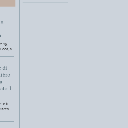
in
a
21,15,
Lucca, si…
e di
libro
a
bato 1
, è il
 Marco