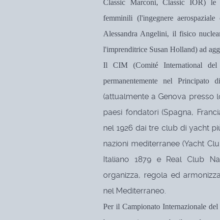
Classic Marconi, Classic IOR) le b
femminili
(l'ingegnere aerospaziale
Alessandra Angelini, il fisico nucl
l'imprenditrice Susan Holland) ad aggiu
Il CIM (Comité International del 
permanentemente nel Principato
(attualmente a Genova presso lo
paesi fondatori (Spagna, Franci
nel 1926 dai tre club di yacht più
nazioni mediterranee (Yacht Cl
Italiano 1879 e Real Club N
organizza, regola ed armonizza 
nel Mediterraneo.
Per il Campionato Internazionale de