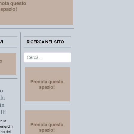
VI
RICERCA NEL SITO
Cerca
Type 2 or more characters fo
mo
la
in
lli
n la
venerdì 7
ino dei