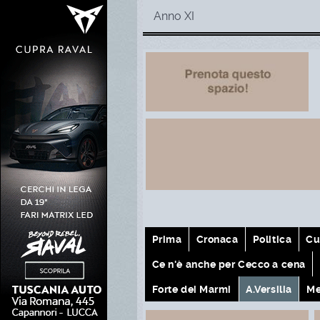
Anno XI
Prima
Cronaca
Politica
Cu
Ce n'è anche per Cecco a cena
Forte dei Marmi
A.Versilia
Me