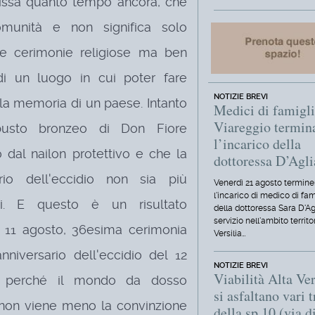
hissà quanto tempo ancora, che
unità e non significa solo
 le cerimonie religiose ma ben
di un luogo in cui poter fare
NOTIZIE BREVI
la memoria di un paese. Intanto
Medici di famigli
Viareggio termin
busto bronzeo di Don Fiore
l’incarico della
 dal nailon protettivo e che la
dottoressa D’Agl
rio dell'eccidio non sia più
Venerdì 21 agosto termine
l'incarico di medico di fam
i. E questo è un risultato
della dottoressa Sara D'Ag
servizio nell'ambito territo
o 11 agosto, 36esima cerimonia
Versilia…
niversario dell'eccidio del 12
NOTIZIE BREVI
Viabilità Alta Ver
ì, perché il mondo da dosso
si asfaltano vari t
 non viene meno la convinzione
della sp 10 (via d