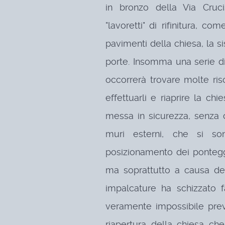
in bronzo della Via Crucis
"lavoretti" di rifinitura, c
pavimenti della chiesa, la s
porte. Insomma una serie di
occorrerà trovare molte ris
effettuarli e riaprire la ch
messa in sicurezza, senza 
muri esterni, che si so
posizionamento dei ponteggi,
ma soprattutto a causa de
impalcature ha schizzato 
veramente impossibile pre
riapertura della chiesa c