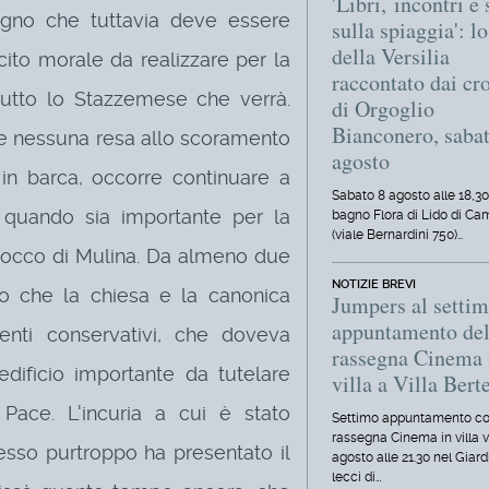
'Libri, incontri e 
pegno che tuttavia deve essere
sulla spiaggia': l
della Versilia
cito morale da realizzare per la
raccontato dai cro
tutto lo Stazzemese che verrà.
di Orgoglio
Bianconero, saba
ne nessuna resa allo scoramento
agosto
 in barca, occorre continuare a
Sabato 8 agosto alle 18,30
u quando sia importante per la
bagno Flora di Lido di Ca
(viale Bernardini 750)…
 Rocco di Mulina. Da almeno due
NOTIZIE BREVI
to che la chiesa e la canonica
Jumpers al setti
appuntamento del
enti conservativi, che doveva
rassegna Cinema 
dificio importante da tutelare
villa a Villa Berte
 Pace. L'incuria a cui è stato
Settimo appuntamento co
rassegna Cinema in villa 
esso purtroppo ha presentato il
agosto alle 21.30 nel Giard
lecci di…