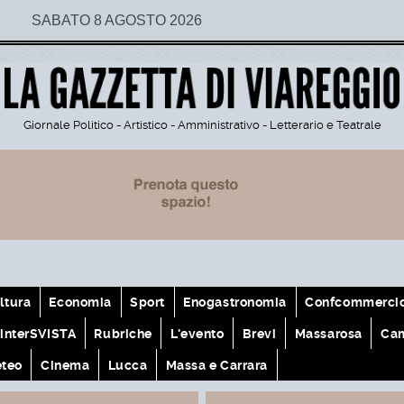
SABATO 8 AGOSTO 2026
Giornale Politico - Artistico - Amministrativo - Letterario e Teatrale
ltura
Economia
Sport
Enogastronomia
Confcommerci
interSVISTA
Rubriche
L'evento
Brevi
Massarosa
Cam
teo
Cinema
Lucca
Massa e Carrara