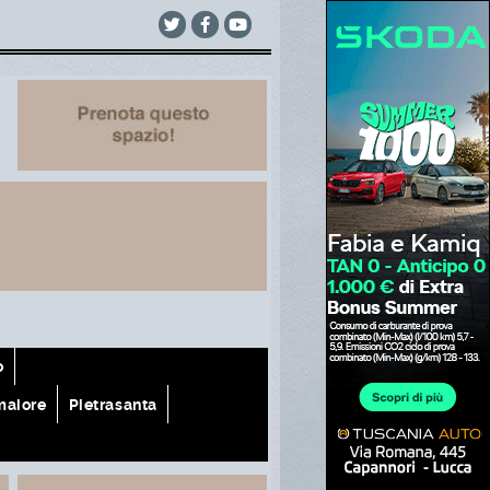
o
aiore
Pietrasanta