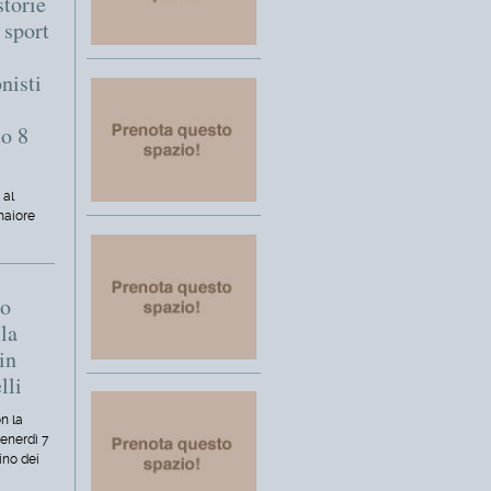
storie
o sport
nisti
to 8
 al
maiore
mo
la
in
lli
n la
venerdì 7
ino dei