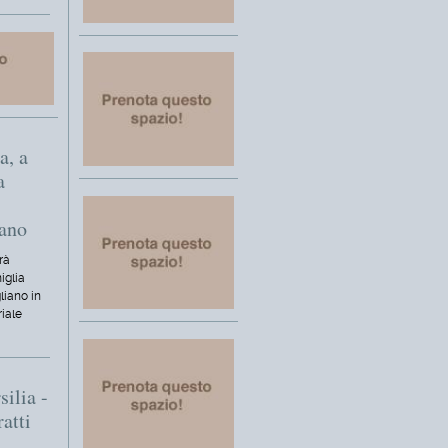
a, a
a
iano
rà
iglia
liano in
riale
silia -
ratti
i