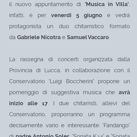
il nuovo appuntamento di
'Musica in Villa'
,
infatti, è per
venerdì 5 giugno
e vedrà
protagonista un duo chitarristico formato
da
Gabriele Nicotra
e
Samuel Vaccaro
.
La rassegna di concerti organizzata dalla
Provincia di Lucca, in collaborazione con il
Conservatorio 'Luigi Boccherini' propone un
pomeriggio di suggestiva musica che
avrà
inizio alle 17
. I due chitarristi, allievi del
Conservatorio, proporranno un programma
decisamente vario e interessante: 'Fandango'
di
padre Antonio Soler
; 'Sonata K.14' e 'Sonata