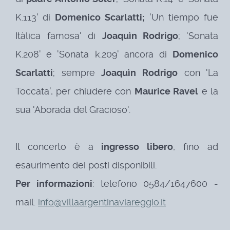
K.113' di
Domenico Scarlatti;
'Un tiempo fue
Itàlica famosa' di
Joaquìn Rodrigo
; 'Sonata
K.208' e 'Sonata k.209' ancora di
Domenico
Scarlatti
; sempre
Joaquìn Rodrigo
con 'La
Toccata', per chiudere con
Maurice Ravel
e la
sua 'Aborada del Gracioso'.
Il concerto è a
ingresso libero
, fino ad
esaurimento dei posti disponibili.
Per informazioni
: telefono 0584/1647600 -
mail:
info@villaargentinaviareggio.it