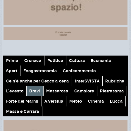
Prima
Cronaca
Politica
Cultura
Economia
Sport
Enogastronomia
Confcommercio
Ce n'è anche per Cecco a cena
interSVISTA
Rubriche
L'evento
Brevi
Massarosa
Camaiore
Pietrasanta
Forte dei Marmi
A.Versilia
Meteo
Cinema
Lucca
Massa e Carrara