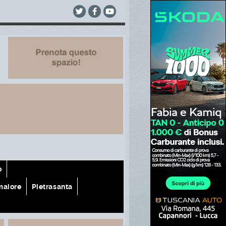
o
aiore
Pietrasanta