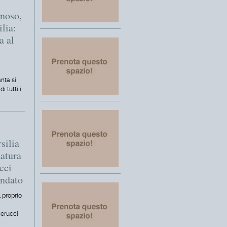
noso,
ilia:
a al
"
nta si
i tutti i
silia
datura
cci
andato
 proprio
ierucci
…