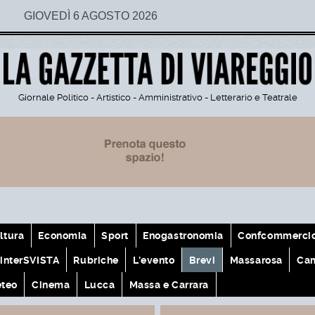
GIOVEDÌ 6 AGOSTO 2026
Giornale Politico - Artistico - Amministrativo - Letterario e Teatrale
ltura
Economia
Sport
Enogastronomia
Confcommerci
interSVISTA
Rubriche
L'evento
Brevi
Massarosa
Cam
teo
Cinema
Lucca
Massa e Carrara