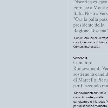
Discarica ex cava
Fornace a Montig
Italia Nostra Vers
"Ora la palla pass
presidente della
Regione Toscana
"Con il Comune di Pietrasa
conclude così la richiesta d
Comuni interessati…
CAMAIORE
Camaiore:
Rinnovamenti Ver
sostiene la candi
di Marcello Pieru
per il secondo m
"Rinnovamenti annuncia il
convinto sostegno alla
candidatura di Marcello P
per un secondo mandato