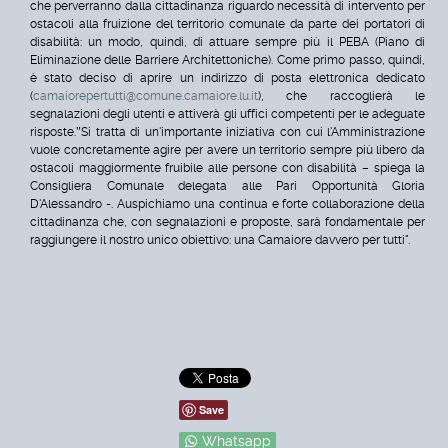
che perverranno dalla cittadinanza riguardo necessità di intervento per
ostacoli alla fruizione del territorio comunale da parte dei portatori di
disabilità: un modo, quindi, di attuare sempre più il PEBA (Piano di
Eliminazione delle Barriere Architettoniche). Come primo passo, quindi,
è stato deciso di aprire un indirizzo di posta elettronica dedicato
(
camaiorepertutti@comune.camaiore.lu.it
), che raccoglierà le
segnalazioni degli utenti e attiverà gli uffici competenti per le adeguate
risposte.
"
Si tratta di un'importante iniziativa con cui l'Amministrazione
vuole concretamente agire per avere un territorio sempre più libero da
ostacoli maggiormente fruibile alle persone con disabilità – spiega la
Consigliera Comunale delegata alle Pari Opportunità Gloria
D'Alessandro -. Auspichiamo una continua e forte collaborazione della
cittadinanza che, con segnalazioni e proposte, sarà fondamentale per
raggiungere il nostro unico obiettivo: una Camaiore davvero per tutti".
Save
Whatsapp