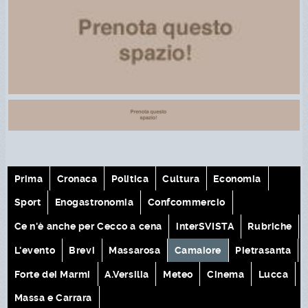
Prima
Cronaca
Politica
Cultura
Economia
Sport
Enogastronomia
Confcommercio
Ce n'è anche per Cecco a cena
interSVISTA
Rubriche
L'evento
Brevi
Massarosa
Camaiore
Pietrasanta
Forte dei Marmi
A.Versilia
Meteo
Cinema
Lucca
Massa e Carrara