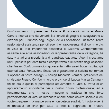
Confcommercio Imprese per l'Italia – Province di Lucca e Massa
Carrara ricorda che da venerdì 6 a lunedì 16 giugno si svolgeranno le
elezioni per il rinnovo degli organi della Fondazione Enasarco, l'ente
nazionale di assistenza per gli agenti e i rappresentanti di commercio.
In vista di tale importante scadenza il Sistema Confcommercio,
assieme alle altre associazioni di rappresentanza della categoria, ha
dato vita ad una propria lista di candidati dal titolo "Agenti cresciamo
uniti", pensata per dare forza e compattezza alle istanze degli associati
che Fnaarc Confcommercio rappresenta, rafforzare i buoni risultati già
ottenuti dalla Fondazione Enasarco e garantirne la solidità nel tempo.
"L'appello ai nostri colleghi – spiega Riccardo Romani, presidente del
sindacato Fnaarc Confcommercio province di Lucca Massa Carrara –
fin da ora è quello di partecipare attivamente al voto. Si tratta di un
appuntamento importante per il nostro futuro professionale, ed è
fondamentale che il nostro impegno si traduca in una forte
partecipazione al voto, da intendere anche come dovere sociale di chi
vuole scegliere in prima persona e non delegare ad altri". Il voto avverrà
in modalità on line: per tutte le info la segreteria di Fnaarc