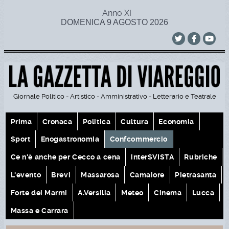
Anno XI
DOMENICA 9 AGOSTO 2026
Giornale Politico - Artistico - Amministrativo - Letterario e Teatrale
Prima
Cronaca
Politica
Cultura
Economia
Sport
Enogastronomia
Confcommercio
Ce n'è anche per Cecco a cena
interSVISTA
Rubriche
L'evento
Brevi
Massarosa
Camaiore
Pietrasanta
Forte dei Marmi
A.Versilia
Meteo
Cinema
Lucca
Massa e Carrara