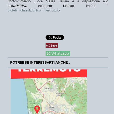
Confcommercio Lucca Massa Carrara è a disposizione allo
0584/618654 (referente Michael Profeti –
profetimichael@confcommercio.lu.it
).
Save
Whatsapp
POTREBBE INTERESSARTI ANCHE...